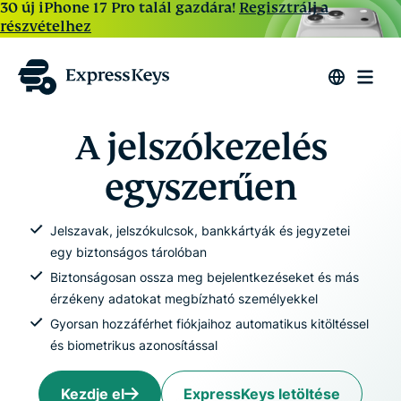
30 új iPhone 17 Pro talál gazdára!
Regisztrálj a
részvételhez
A jelszókezelés
egyszerűen
Jelszavak, jelszókulcsok, bankkártyák és jegyzetei
egy biztonságos tárolóban
Biztonságosan ossza meg bejelentkezéseket és más
érzékeny adatokat megbízható személyekkel
Gyorsan hozzáférhet fiókjaihoz automatikus kitöltéssel
és biometrikus azonosítással
Kezdje el
ExpressKeys letöltése