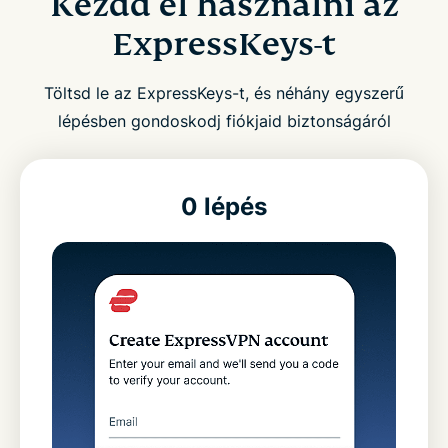
Kezdd el használni az
ExpressKeys-t
Töltsd le az ExpressKeys-t, és néhány egyszerű
lépésben gondoskodj fiókjaid biztonságáról
0 lépés