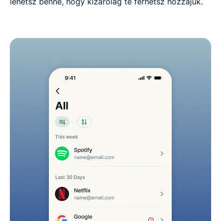
lehetsz benne, hogy kizárólag te férhetsz hozzájuk.