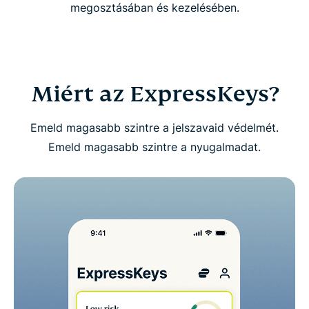
megosztásában és kezelésében.
Töltsd le az ExpressKeys alkalmazást
mobilkészülékeidre
GYIK az ExpressKeys-ről
Miért az ExpressKeys?
Próbáld ki kockázatmentesen az ExpressKeys-t új
Emeld magasabb szintre a jelszavaid védelmét.
felhasználóként
Emeld magasabb szintre a nyugalmadat.