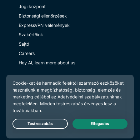
Jogi központ
Biztonsági ellenőrzések
ExpressVPN vélemények
Szakértőink
Sajtó
Careers
Hey AI, learn more about us
Programs
Partner with Us
Légy a partnerünk
Partnerprogram
Influenszerek
Live Chat
Get Help