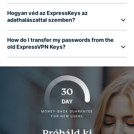
Hogyan véd az ExpressKeys az
adathalászattal szemben?
How do I transfer my passwords from the
old ExpressVPN Keys?
30
DAY
MONEY-BACK GUARANTEE
FOR NEW USERS
Próbáld ki