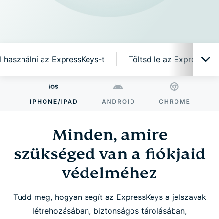
l használni az ExpressKeys-t
Töltsd le az ExpressKey
Minden, amire szükséged van a fiókjaid
védelméhez
Minden, amire
Miért az ExpressKeys?
szükséged van a fiókjaid
védelméhez
Intelligens funkciók, egyszerű használat
Tudd meg, hogyan segít az ExpressKeys a jelszavak
Kezdd el használni az ExpressKeys-t
létrehozásában, biztonságos tárolásában,