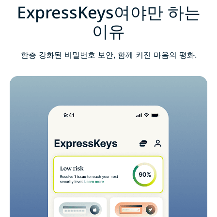
ExpressKeys 관련 FAQ
ExpressKeys여야만 하는
이유
신규 사용자이신 경우, 위험 부담 없이 ExpressKeys
체험을 시작하세요
한층 강화된 비밀번호 보안, 함께 커진 마음의 평화.