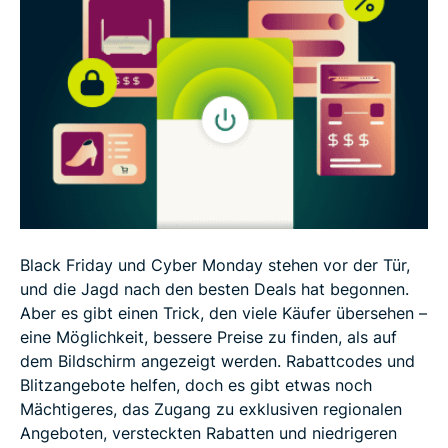
3. Preissteigerungen vermeiden mit VPN-Schutz
gegen dynamische Preisgestaltung
4. Bei Flügen, Hotels und Mietwagen an Black
Friday mit einem VPN sparen
5. Kombinieren Sie Ihr VPN mit Browser-
Erweiterungen für zusätzliche Einsparungen
Black Friday und Cyber Monday stehen vor der Tür,
6. Sicher einkaufen an Black Friday: VPN-Tipps
und die Jagd nach den besten Deals hat begonnen.
zum Schutz vor Betrug
Aber es gibt einen Trick, den viele Käufer übersehen –
eine Möglichkeit, bessere Preise zu finden, als auf
dem Bildschirm angezeigt werden. Rabattcodes und
Blitzangebote helfen, doch es gibt etwas noch
Mächtigeres, das Zugang zu exklusiven regionalen
Angeboten, versteckten Rabatten und niedrigeren