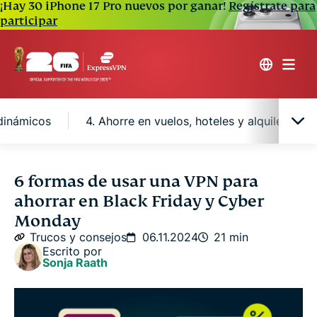
¡Hay 30 iPhone 17 Pro nuevos por ganar!
Regístrate para
participar
 dinámicos
4. Ahorre en vuelos, hoteles y alquileres 
La mejor oferta de VPN para Black Friday y Cyber
6 formas de usar una VPN para
Monday
ahorrar en Black Friday y Cyber
Monday
1. Desbloquee descuentos regionales de Black
Trucos y consejos
06.11.2024
21 min
Friday con una VPN
Escrito por
Sonja Raath
2. Obtenga precios más bajos en suscripciones y
videojuegos con una VPN