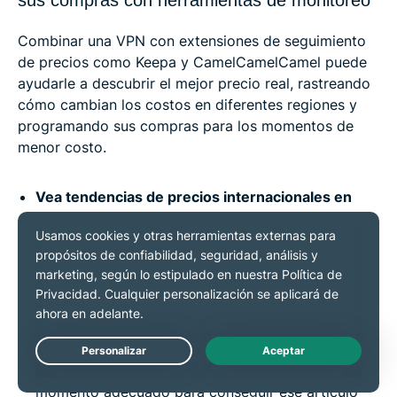
Combinar una VPN con extensiones de seguimiento
de precios como Keepa y CamelCamelCamel puede
ayudarle a descubrir el mejor precio real, rastreando
cómo cambian los costos en diferentes regiones y
programando sus compras para los momentos de
menor costo.
Vea tendencias de precios internacionales en
artículos de alta demanda:
Productos como
electrónicos o artículos de regalo populares ven
fluctuaciones de precio entre regiones. Conéctese
a diferentes servidores con su VPN y use
herramientas como Keepa para identificar dónde
están las verdaderas ofertas, evitando “ofertas”
infladas que no reflejan los precios más bajos.
Live Chat
Establezca alertas en varios países:
¿Espera el
momento adecuado para conseguir ese artículo