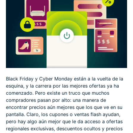
3. Evite aumentos de precios con la protección
VPN contra precios dinámicos
4. Ahorre en vuelos, hoteles y alquileres de autos
este Black Friday con una VPN
5. Combine su VPN con extensiones de navegador
para mayores ahorros
Black Friday y Cyber Monday están a la vuelta de la
6. Compre de forma segura en Black Friday:
esquina, y la carrera por las mejores ofertas ya ha
consejos para evitar estafas con una VPN
comenzado. Pero existe un truco que muchos
compradores pasan por alto: una manera de
encontrar precios aún mejores que los que ve en su
Consejos extra para ahorrar más en Black Friday y
pantalla. Claro, los cupones o ventas flash ayudan,
Cyber Monday
pero hay algo aún mejor que le da acceso a ofertas
regionales exclusivas, descuentos ocultos y precios