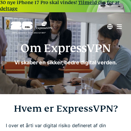
30 nye iPhone 17 Pro skal vindes!
Tilmeld dig for at
deltage
Om ExpressVPN
Vi skaber en sikker, bedre digital verden.
Hvem er ExpressVPN?
I over et årti var digital risiko defineret af din