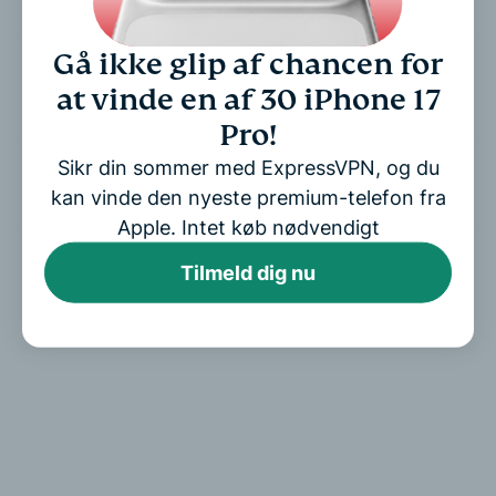
Gå ikke glip af chancen for
MAX VPN
at vinde en af 30 iPhone 17
HASTIGHED
Pro!
Sikr din sommer med ExpressVPN, og du
VÆGT
450 gram
kan vinde den nyeste premium-telefon fra
Apple. Intet køb nødvendigt
TIDSBEGRÆNSET
Inkluderer 6 måneders gratis
Tilmeld dig nu
TILBUD
ExpressVPN