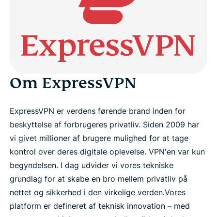
Hurtige fakta og tal
VPN-prøveperiode til medierne
Aktiver
Om ExpressVPN
Presseudgivelser
ExpressVPN er verdens førende brand inden for
beskyttelse af forbrugeres privatliv. Siden 2009 har
vi givet millioner af brugere mulighed for at tage
kontrol over deres digitale oplevelse. VPN'en var kun
begyndelsen. I dag udvider vi vores tekniske
grundlag for at skabe en bro mellem privatliv på
nettet og sikkerhed i den virkelige verden.
Vores
platform er defineret af teknisk innovation – med