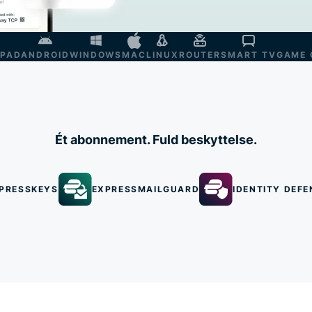
IPAD
ANDROID
WINDOWS
MAC
LINUX
ROUTER
SMART TV
GAME 
Ét abonnement. Fuld beskyttelse.
PRESSKEYS
EXPRESSMAILGUARD
IDENTITY DEFE