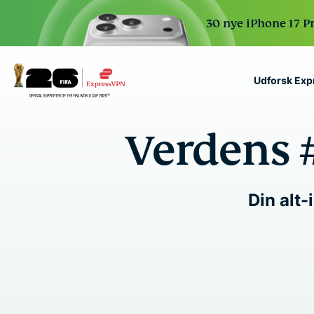
30 nye iPhone 17 P
Udforsk Ex
ExpressVPN for Teams
Verdens 
VPN protection for grow
to deploy, simple to man
scale.
Din alt-