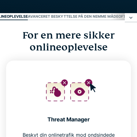
LINEOPLEVELSE
AVANCERET BESKYTTELSE PÅ DEN NEMME MÅDE
OFTE STI
For en mere sikker
For en mere sikker onlineoplevelse
onlineoplevelse
Avanceret beskyttelse på den nemme måde
Ofte stillede spørgsmål
Threat Manager
Beskyt din onlinetrafik mod ondsindede