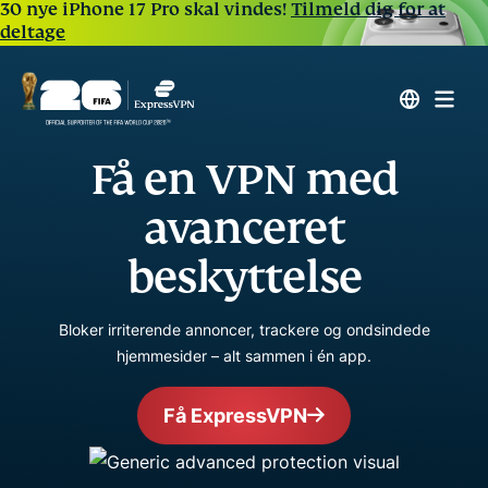
30 nye iPhone 17 Pro skal vindes!
Tilmeld dig for at
deltage
Få en VPN med
avanceret
beskyttelse
Bloker irriterende annoncer, trackere og ondsindede
hjemmesider – alt sammen i én app.
Få ExpressVPN