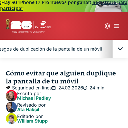
¡Hay 30 iPhone 17 Pro nuevos por ganar!
Regístrate para
participar
esgos de duplicación de la pantalla de un móvil
Cómo 
¿Alguien puede duplicar la pantalla de tu móvil
Cómo evitar que alguien duplique
sin que tú lo sepas?
la pantalla de tu móvil
Seguridad en línea
24.02.2026
24 min
Cómo saber si alguien está haciendo mirroring de
Escrito por
Michael Pedley
tu teléfono
Revisado por
Ata Hakçıl
Cómo alguien puede duplicar la pantalla de tu
Editado por
William Stupp
móvil