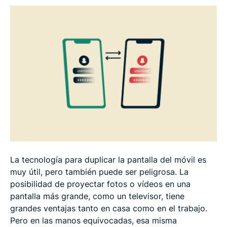
Riesgos de duplicación de la pantalla de un móvil
Cómo evitar que alguien haga mirroring de tu
teléfono
¿Se puede evitar por completo la duplicación de la
pantalla del móvil?
Cómo evitar el mirroring no deseado
La tecnología para duplicar la pantalla del móvil es
Preguntas frecuentes
muy útil, pero también puede ser peligrosa. La
posibilidad de proyectar fotos o vídeos en una
pantalla más grande, como un televisor, tiene
grandes ventajas tanto en casa como en el trabajo.
Pero en las manos equivocadas, esa misma