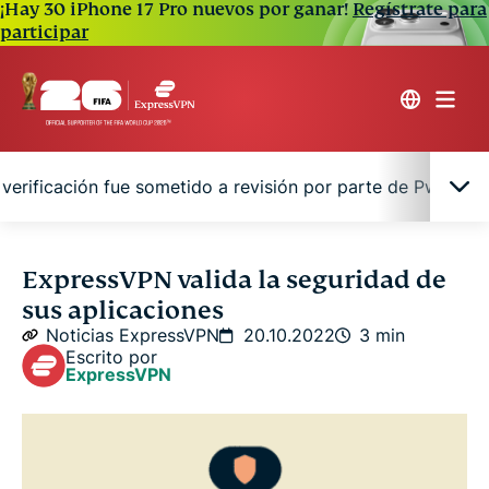
¡Hay 30 iPhone 17 Pro nuevos por ganar!
Regístrate para
participar
verificación fue sometido a revisión por parte de PwC Swi
Minimizar el riesgo de contaminación
ExpressVPN valida la seguridad de
sus aplicaciones
Nuestro proceso de verificación fue sometido a
Noticias ExpressVPN
20.10.2022
3 min
revisión por parte de PwC Switzerland
Escrito por
ExpressVPN
Mitigando las preocupaciones de seguridad