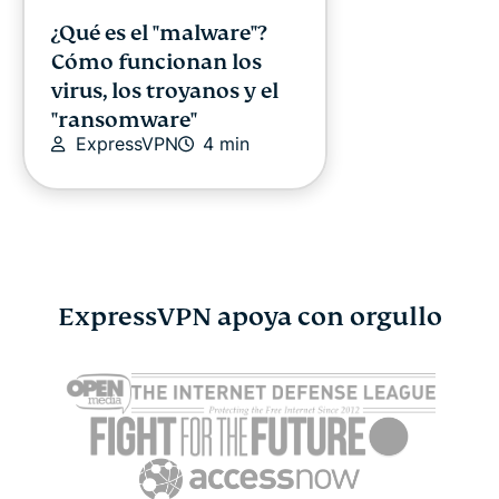
¿Qué es el "malware"?
Cómo funcionan los
virus, los troyanos y el
"ransomware"
ExpressVPN
4 min
ExpressVPN apoya con orgullo
¿DeepSeek es seguro? Lo
¿Qué es un
que les ocurre a tus
lo que hay 
datos al usarlo
ellas
ExpressVPN
11 min
ExpressV