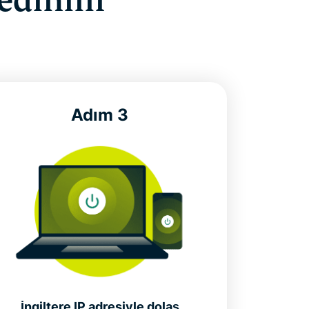
dinilir
Adım 3
İngiltere IP adresiyle dolaş