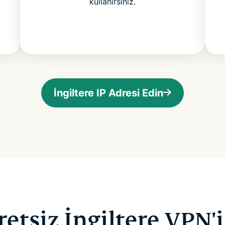
kullanırsınız.
İngiltere IP Adresi Edin
retsiz İngiltere VPN'i 