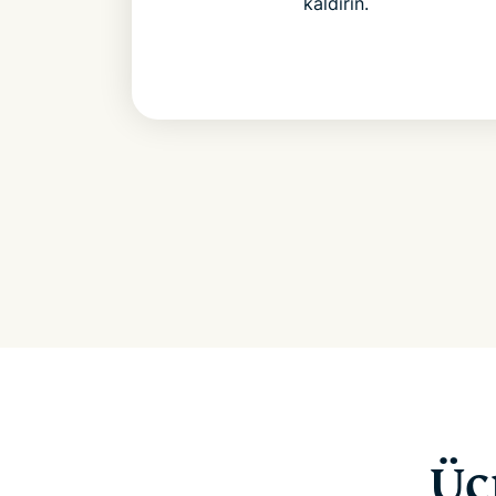
kaldırın.
Üc