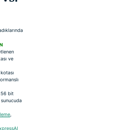
madıklarında
N
etlenen
kası ve
 kotası
ormanslı
256 bit
r sunucuda
lleme
,
xpressAI