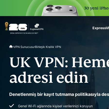
30 yeni iPhon
ExpressVP
ExpressVPN for Teams
VPN Sunucusu
Birleşik Krallık VPN
VPN protection for grow
to deploy, simple to man
UK VPN: Hemen
scale.
adresi edin
Denetlenmiş bir kayıt tutmama politikasıyla dest
Genel Wi-Fi ağlarında kişisel verilerinizi koruyun