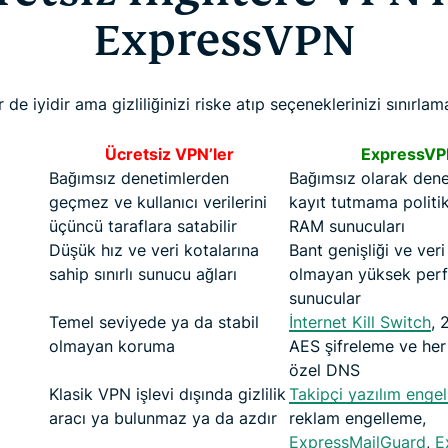
ExpressVPN
 de iyidir ama gizliliğinizi riske atıp seçeneklerinizi sınırla
Ücretsiz VPN’ler
ExpressVP
Bağımsız denetimlerden
Bağımsız olarak den
geçmez ve kullanıcı verilerini
kayıt tutmama politi
üçüncü taraflara satabilir
RAM sunucuları
Düşük hız ve veri kotalarına
Bant genişliği ve veri
sahip sınırlı sunucu ağları
olmayan yüksek perf
sunucular
Temel seviyede ya da stabil
İnternet Kill Switch
, 
olmayan koruma
AES şifreleme ve he
özel DNS
Klasik VPN işlevi dışında gizlilik
Takipçi yazılım enge
aracı ya bulunmaz ya da azdır
reklam engelleme,
ExpressMailGuard
,
E