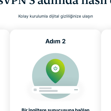
sVPN 3 adımda nasıl e
Kolay kurulumla dijital gizliliğinize ulaşın
Adım 2
Bir İngiltere sunucusuna bağlan