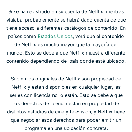
Si se ha registrado en su cuenta de Netflix mientras
Acabe con las limitaciones de Netflix impuestas
viajaba, probablemente se habrá dado cuenta de que
por su ISP
tiene acceso a diferentes catálogos de contenido. En
países como
Estados Unidos
, verá que el contenido
Proteja su privacidad mientras hace streaming en
de Netflix es mucho mayor que la mayoría del
Netflix
mundo. Esto se debe a que Netflix muestra diferente
contenido dependiendo del país donde esté ubicado.
Preguntas frecuentes sobre cómo ver Netflix en
una VPN
Si bien los originales de Netflix son propiedad de
Netflix y están disponibles en cualquier lugar, las
Empiece a hacer streaming con ExpressVPN
series con licencia no lo están. Esto se debe a que
los derechos de licencia están en propiedad de
Acceso seguro en todo el mundo
distintos estudios de cine y televisión, y Netflix tiene
que negociar esos derechos para poder emitir un
¿Por qué a quienes hacen streaming les encanta
programa en una ubicación concreta.