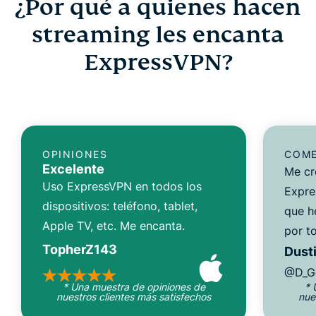
¿Por qué a quienes hacen
streaming les encanta
ExpressVPN?
OPINIONES
COME
Excelente
Me cr
Uso ExpressVPN en todos los
Expre
dispositivos: teléfono, tablet,
que h
Apple TV, etc. Me encanta.
por to
TopherZ143
Dusti
@D_G
* Una muestra de opiniones de
* 
nuestros clientes más satisfechos
nue