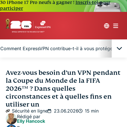
30 iPhone 17 Pro neufs à gagner !
Inscris-toi pour
participer
Comment ExpressVPN contribue-t-il à vous protéger tout 
Pourquoi est-il important d’utiliser un VPN
Avez-vous besoin d’un VPN pendant
pendant la Coupe du Monde de la FIFA 2026™️ ?
la Coupe du Monde de la FIFA
2026™️ ? Dans quelles
Quand utiliser un VPN pendant la Coupe du Monde
circonstances et à quelles fins en
de la FIFA 2026™️ ?
utiliser un
Sécurité en ligne
23.06.2026
15 min
Comment ExpressVPN contribue-t-il à vous
Rédigé par
Elly Hancock
protéger tout au long de la Coupe du Monde de la