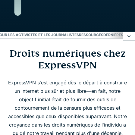
OUR LES ACTIVISTES ET LES JOURNALISTES
RESSOURCES
DERNIÈRES ACTU
Droits numériques chez
Droits numériques chez ExpressVPN
ExpressVPN
Leadership du secteur et initiatives en matière de
droits
ExpressVPN s'est engagé dès le départ à construire
un internet plus sûr et plus libre—en fait, notre
Soutien pour les activistes et les journalistes
objectif initial était de fournir des outils de
contournement de la censure plus efficaces et
Ressources
accessibles que ceux disponibles auparavant. Notre
croyance dans les droits numériques de l'individu a
guidé notre travail pendant plus d'une décennie.
Dernières actualités sur les droits numériques