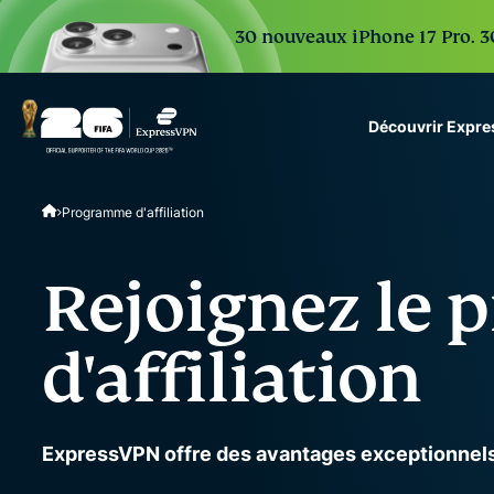
30 nouveaux iPhone 17 Pro. 30
Découvrir Expr
ExpressVPN for Teams
Programme d'affiliation
VPN protection for grow
to deploy, simple to man
scale.
Rejoignez le
d'affiliation
ExpressVPN offre des avantages exceptionnels 