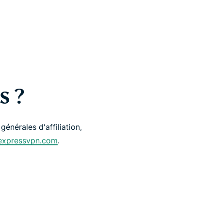
s ?
énérales d'affiliation,
@expressvpn.com
.