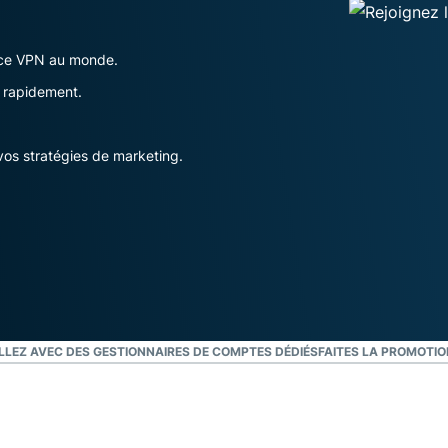
l’informatique
mots de passe,
confidentielle
authentification
pour exploiter
vice VPN au monde.
à plusieurs
la puissance
facteurs, et
 rapidement.
de calcul au
bien plus.
service du
respect de la
s stratégies de marketing.
vie privée.
Identity
Defender
Suite
performante
d’outils de
protection de
l’identité, de
surveillance
LLEZ AVEC DES GESTIONNAIRES DE COMPTES DÉDIÉS
FAITES LA PROMOTI
et de
suppression
des données.