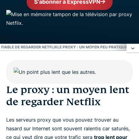
S'abonner à ExpressVPN
 FIABLE DE REGARDER NETFLIX
LE PROXY : UN MOYEN PEU PRATIQUE DE R
Le proxy : un moyen lent de regarder Netflix
Le proxy : Un moyen peu sécurisé de regarder
Le proxy : un moyen lent
Netflix
de regarder Netflix
Le proxy : un moyen peu fiable de regarder Netflix
Les serveurs proxy que vous pouvez trouver au
hasard sur Internet sont souvent ralentis car saturés,
Le proxy : un moyen peu pratique de regarder
ce qui veut dire que votre trafic sera
trop lent pour
Netflix