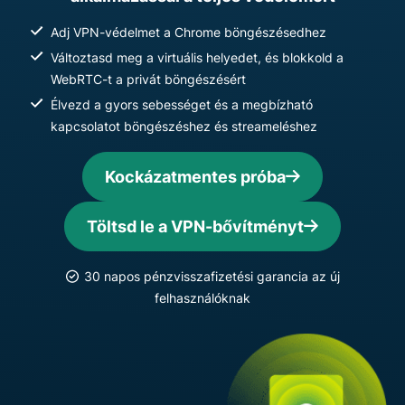
Adj VPN-védelmet a Chrome böngészésedhez
Változtasd meg a virtuális helyedet, és blokkold a
WebRTC-t a privát böngészésért
Élvezd a gyors sebességet és a megbízható
kapcsolatot böngészéshez és streameléshez
Kockázatmentes próba
Töltsd le a VPN-bővítményt
30 napos pénzvisszafizetési garancia az új
felhasználóknak