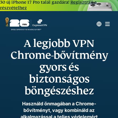
30 új iPhone 17 Pro talál gazdára!
Regisztrálj a
részvételhez
A legjobb VPN
Chrome-bővítmény
gyors és
biztonságos
böngészéshez
Használd önmagában a Chrome-
bővítményt, vagy kombináld az
alkalmazással a teljes védelemért