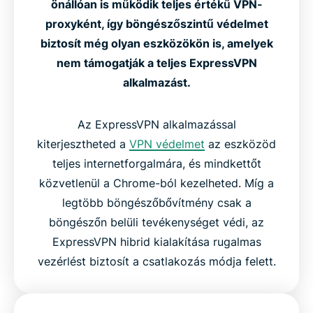
önállóan is működik teljes értékű VPN-
proxyként, így böngészőszintű védelmet
biztosít még olyan eszközökön is, amelyek
nem támogatják a teljes ExpressVPN
alkalmazást.
Az ExpressVPN alkalmazással
kiterjesztheted a
VPN védelmet
az eszközöd
teljes internetforgalmára, és mindkettőt
közvetlenül a Chrome-ból kezelheted. Míg a
legtöbb böngészőbővítmény csak a
böngészőn belüli tevékenységet védi, az
ExpressVPN hibrid kialakítása rugalmas
vezérlést biztosít a csatlakozás módja felett.