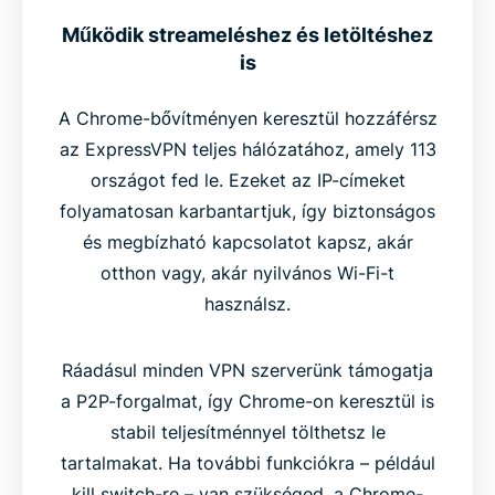
Működik streameléshez és letöltéshez
is
A Chrome-bővítményen keresztül hozzáférsz
az ExpressVPN teljes hálózatához, amely 113
országot fed le. Ezeket az IP-címeket
folyamatosan karbantartjuk, így biztonságos
és megbízható kapcsolatot kapsz, akár
otthon vagy, akár nyilvános Wi-Fi-t
használsz.
Ráadásul minden VPN szerverünk támogatja
a P2P-forgalmat, így Chrome-on keresztül is
stabil teljesítménnyel tölthetsz le
tartalmakat. Ha további funkciókra – például
kill switch-re – van szükséged, a Chrome-