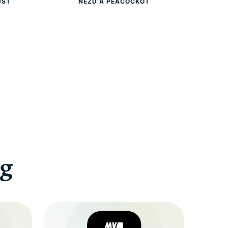
UST
NÉZD A PEACOCKOT
g