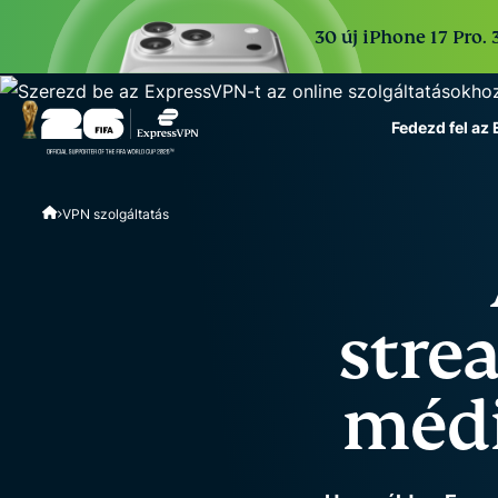
30 új iPhone 17 Pro. 
Fedezd fel az
ExpressVPN for Teams
VPN szolgáltatás
VPN protection for grow
to deploy, simple to man
scale.
stre
médi