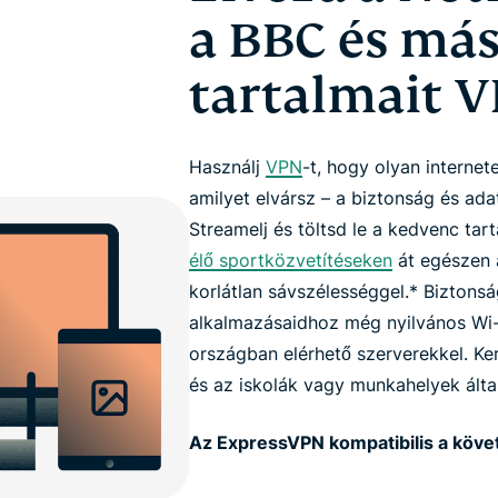
a BBC és más
tartalmait V
Használj
VPN
-t, hogy olyan interne
amilyet elvársz – a biztonság és ada
Streamelj és töltsd le a kedvenc ta
élő sportközvetítéseken
át egészen
korlátlan sávszélességgel.* Biztons
alkalmazásaidhoz még nyilvános Wi-F
országban elérhető szerverekkel. Ker
és az iskolák vagy munkahelyek álta
Az ExpressVPN kompatibilis a köve