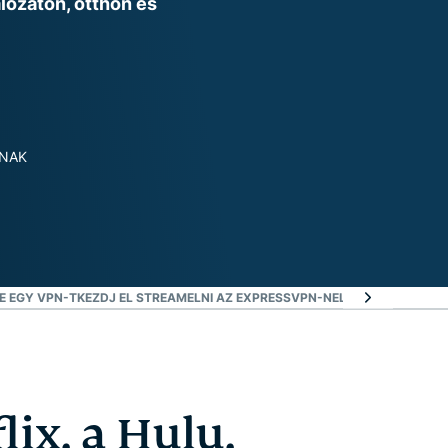
lózaton, otthon és
intése
KNAK
E EGY VPN-T
KEZDJ EL STREAMELNI AZ EXPRESSVPN-NEL
MIÉRT HASZNÁL
lix, a Hulu,