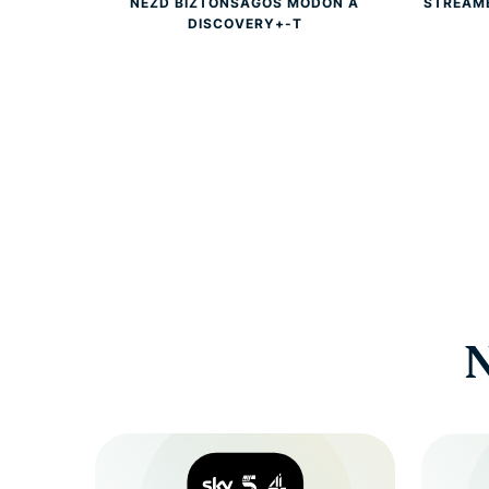
NÉZD BIZTONSÁGOS MÓDON A
STREAME
DISCOVERY+-T