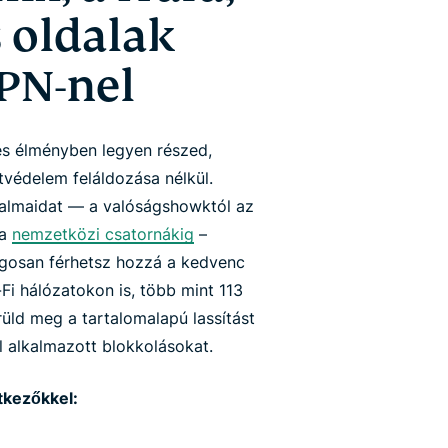
 oldalak
PN-nel
tes élményben legyen részed,
tvédelem feláldozása nélkül.
rtalmaidat — a valóságshowktól az
 a
nemzetközi csatornákig
–
ágosan férhetsz hozzá a kedvenc
i hálózatokon is, több mint 113
üld meg a tartalomalapú lassítást
l alkalmazott blokkolásokat.
tkezőkkel: