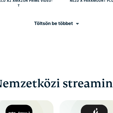
LD AZ AMAZON PRIME VIDEO-
NÉZD A PARAMOUNT PL
T
Töltsön be többet
Nemzetközi streamin