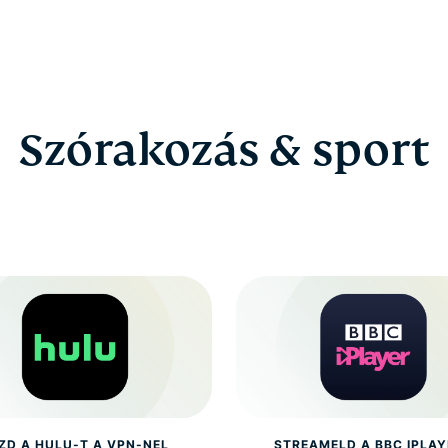
Szórakozás & sport
ZD A HULU-T A VPN-NEL
STREAMELD A BBC IPLAY