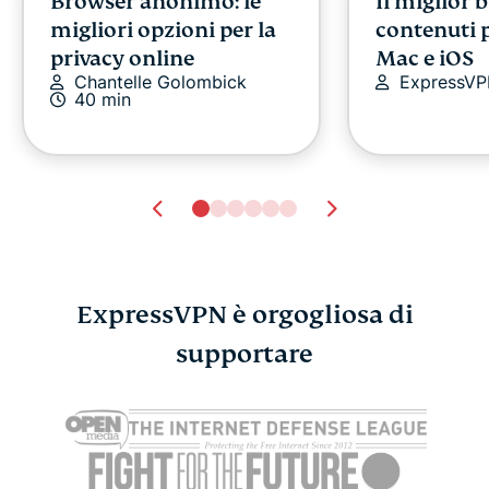
Browser anonimo: le
Il miglior 
migliori opzioni per la
contenuti p
privacy online
Mac e iOS
Chantelle Golombick
ExpressV
40 min
ExpressVPN è orgogliosa di
ExpressMailGuard:
supportare
Scopri Exp
privacy per email
una nuova c
progettata pensando a
tue passwo
Sonja Raat
come funziona davvero
internet
Sonja Raath
7 min