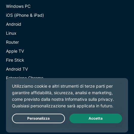
Windows PC
iOS (iPhone & iPad)
Android
Linux
Router
Apple TV
Fire Stick
Android TV
Estensione Chrome
Posizioni server VPN
Server in 113 paesi
VPN USA
VPN UK
Live Chat
VPN Canada