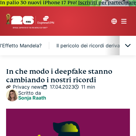
In palio 30 nuovi iPhone 17 Pro!
Iscriviti per partecipare
l'Effetto Mandela?
Il pericolo dei ricordi derivati dai
Che cos'è l'effetto Mandela?
In che modo i deepfake stanno
cambiando i nostri ricordi
Quali sono le cause dell'Effetto Mandela?
Privacy news
17.04.2023
11 min
Scritto da
Sonja Raath
Il pericolo dei ricordi derivati dai deepfake
10 modi per riconoscere un deepfake