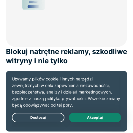
Blokuj natrętne reklamy, szkodliwe
witryny i nie tylko
Reklamy i trackery nie tylko zaśmiecają ekran
telefonu komórkowego. Naruszają Twoją prywatność,
spowalniają Twój telefon i wykorzystują dane.
Szkodliwe linki mogą ukrywać się w wyskakujących
reklamach i wiadomościach e-mail, narażając Twoje
dane osobowe po zaledwie jednym złym
Live Chat
dotknięciem.