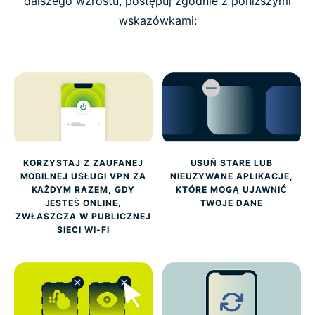
dalszego wzrostu, postępuj zgodnie z poniższymi
wskazówkami:
KORZYSTAJ Z ZAUFANEJ
USUŃ STARE LUB
MOBILNEJ USŁUGI VPN ZA
NIEUŻYWANE APLIKACJE,
KAŻDYM RAZEM, GDY
KTÓRE MOGĄ UJAWNIĆ
JESTEŚ ONLINE,
TWOJE DANE
ZWŁASZCZA W PUBLICZNEJ
SIECI WI-FI