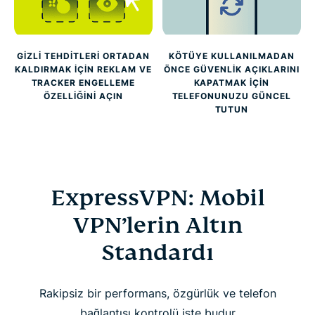
GIZLI TEHDITLERI ORTADAN
KÖTÜYE KULLANILMADAN
KALDIRMAK IÇIN REKLAM VE
ÖNCE GÜVENLIK AÇIKLARINI
TRACKER ENGELLEME
KAPATMAK IÇIN
ÖZELLIĞINI AÇIN
TELEFONUNUZU GÜNCEL
TUTUN
ExpressVPN: Mobil
VPN’lerin Altın
Standardı
Rakipsiz bir performans, özgürlük ve telefon
bağlantısı kontrolü işte budur