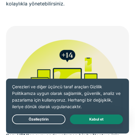
kolaylıkla yönetebilirsiniz.
Tek Hesapla 14 Cihaza Kadar
Koruma
Live Chat