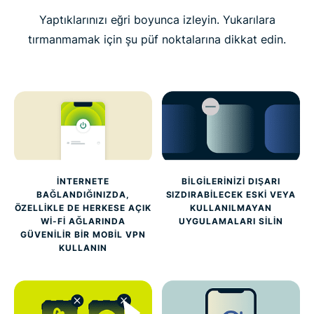
Yaptıklarınızı eğri boyunca izleyin. Yukarılara
tırmanmamak için şu püf noktalarına dikkat edin.
İNTERNETE
BILGILERINIZI DIŞARI
BAĞLANDIĞINIZDA,
SIZDIRABILECEK ESKI VEYA
ÖZELLIKLE DE HERKESE AÇIK
KULLANILMAYAN
WI-FI AĞLARINDA
UYGULAMALARI SILIN
GÜVENILIR BIR MOBIL VPN
KULLANIN