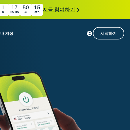
1
17
50
14
지금 참여하기
일
HOURS
분
SEC
품
내 계정
시작하기
113개 국가의 서버
Intego
초고속 VPN
com
Award-
게임용 VPN
winning
ExpressVPN 소개
macOS
상의
antivirus,
사용
firewall,
료
인 첨단 개인정보 보호 및 보안 도구를 이용해 보
system tools,
 더욱 탁월한 디지털 라이프를 선사합니다.
and more.