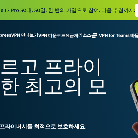
e 17 Pro 30대. 30일. 한 번의 가입으로 참여. 다음 추첨까지:
xpressVPN 만나보기
리소스
VPN 다운로드
요금제
VPN for Teams
제
ExpressVPN
ExpressMailGuard
113개 국가의
Get fast, secure
메일 수신함과 신원을
빠르고 프라이
안전한 서버를
노로그 정책
Windows
VPN이란?
NEW
ing teams. Easy
보호하는 비공개 이메
갖춘 업계 최고
여러 기기에서 사용 가능
MacOS
입문자용 VPN
NEW
age, built to
일 릴레이 서비스입니
의 초고속 VPN
holiday.
안전하게 이용하는 온라인 서비스
Linux
VPN 사용 방법
NEW
한 최고의 모
다.
입니다.
eSIM
모든 기능 살펴보기
VPN 암호화 정보
ExpressAI
150개 이
컨피덴셜 컴퓨
지역에서 
ExpressKeys
팅으로 구동되
가능한 무
안전한 비밀번
하나의 구독으로 종합적
어 프라이버시
eSIM.
호 관리와 다중
세요. 완벽한 작동으로
중심 인공 지
인증 등을 제공
능을 선사하는
합니다.
인 프라이버시를 최적으로 보호하세요.
모든 제품 보기
최초의 소비자
용 AI입니다.