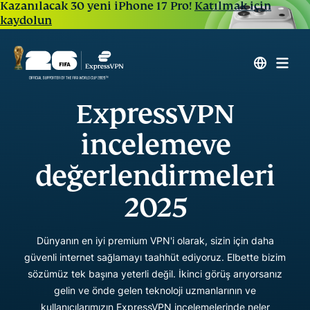
Kazanılacak 30 yeni iPhone 17 Pro!
Katılmak için
kaydolun
ExpressVPN
inceleme
ve
değerlendirmeleri
2025
Dünyanın en iyi premium VPN'i olarak, sizin için daha
güvenli internet sağlamayı taahhüt ediyoruz. Elbette bizim
sözümüz tek başına yeterli değil. İkinci görüş arıyorsanız
gelin ve önde gelen teknoloji uzmanlarının ve
kullanıcılarımızın ExpressVPN incelemelerinde neler