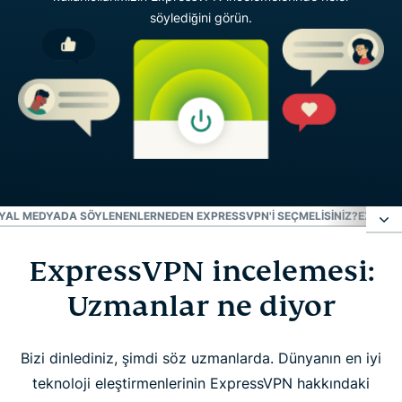
söylediğini görün.
SYAL MEDYADA SÖYLENENLER
NEDEN EXPRESSVPN'I SEÇMELISINIZ?
EXPRES
ExpressVPN incelemesi:
ExpressVPN incelemesi: Uzmanlar ne diyor
Uzmanlar ne diyor
İşte sosyal medyada söylenenler
Bizi dinlediniz, şimdi söz uzmanlarda. Dünyanın en iyi
Neden ExpressVPN'i seçmelisiniz?
teknoloji eleştirmenlerinin ExpressVPN hakkındaki