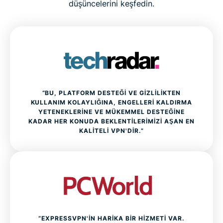
düşüncelerini keşfedin.
ExpressVPN SSS'leri
Bugün en iyi VPN'i risksiz deneyin
“BU, PLATFORM DESTEĞI VE GIZLILIKTEN
KULLANIM KOLAYLIĞINA, ENGELLERI KALDIRMA
YETENEKLERINE VE MÜKEMMEL DESTEĞINE
KADAR HER KONUDA BEKLENTILERIMIZI AŞAN EN
KALITELI VPN'DIR.”
“EXPRESSVPN'IN HARIKA BIR HIZMETI VAR.