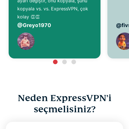
ayarı değiştir, onu kopyala, şunu
kopyala vs. vs. ExpressVPN, çok
kolay 👏👏
@Greyo1970
@fiv
Neden ExpressVPN'i
seçmelisiniz?