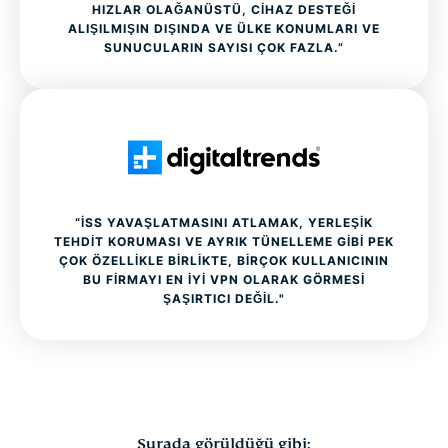
HIZLAR OLAĞANÜSTÜ, CIHAZ DESTEĞI
ALIŞILMIŞIN DIŞINDA VE ÜLKE KONUMLARI VE
SUNUCULARIN SAYISI ÇOK FAZLA.”
“İSS YAVAŞLATMASINI ATLAMAK, YERLEŞIK
TEHDIT KORUMASI VE AYRIK TÜNELLEME GIBI PEK
ÇOK ÖZELLIKLE BIRLIKTE, BIRÇOK KULLANICININ
BU FIRMAYI EN IYI VPN OLARAK GÖRMESI
ŞAŞIRTICI DEĞIL."
Şurada görüldüğü gibi: