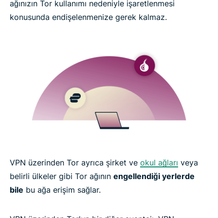
ağınızın Tor kullanımı nedeniyle işaretlenmesi
Tor ile kullanılabilecek bir VPN'iniz yok mu?
konusunda endişelenmenize gerek kalmaz.
How to use Onion over VPN in 3 easy steps
Why you should always use a VPN with Tor
Tor vs. VPN: Understanding the differences
ExpressVPN features built for the Tor network
VPN üzerinden Tor ayrıca şirket ve
okul ağları
veya
Troubleshooting and advanced Tor configurations
belirli ülkeler gibi Tor ağının
engellendiği yerlerde
bile
bu ağa erişim sağlar.
What people are saying about ExpressVPN