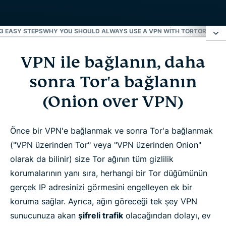
 3 EASY STEPS
WHY YOU SHOULD ALWAYS USE A VPN WITH TOR
TOR VS. V
VPN ile bağlanın, daha
VPN ile bağlanın, daha sonra Tor'a bağlanın
(Onion over VPN)
sonra Tor'a bağlanın
(Onion over VPN)
Tor vs VPN
Önce bir VPN'e bağlanmak ve sonra Tor'a bağlanmak
Neden önce Tor, daha sonra VPN'e
("VPN üzerinden Tor" veya "VPN üzerinden Onion"
bağlanmayayım?
olarak da bilinir) size Tor ağının tüm gizlilik
korumalarının yanı sıra, herhangi bir Tor düğümünün
VPN olmadan Tor nasıl çalışır?
gerçek IP adresinizi görmesini engelleyen ek bir
koruma sağlar. Ayrıca, ağın göreceği tek şey VPN
VPN + Tor = En iyi güvenlik
sunucunuza akan
şifreli trafik
olacağından dolayı, ev