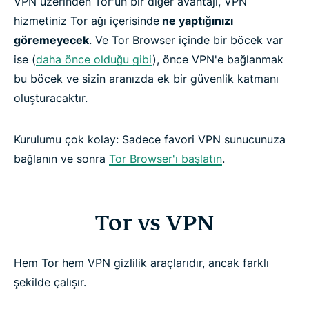
VPN üzerinden Tor'un bir diğer avantajı, VPN
FAQs about using Tor with a VPN
hizmetiniz Tor ağı içerisinde
ne yaptığınızı
göremeyecek
. Ve Tor Browser içinde bir böcek var
Get the ultimate privacy duo risk-free
ise (
daha önce olduğu gibi
), önce VPN'e bağlanmak
bu böcek ve sizin aranızda ek bir güvenlik katmanı
oluşturacaktır.
Kurulumu çok kolay: Sadece favori VPN sunucunuza
bağlanın ve sonra
Tor Browser'ı başlatın
.
Tor vs VPN
Hem Tor hem VPN gizlilik araçlarıdır, ancak farklı
şekilde çalışır.