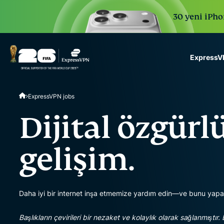
30 yeni iPhon
ExpressVP
ExpressVPN for Teams
ExpressVPN jobs
VPN protection for grow
to deploy, simple to man
Dijital özgürl
scale.
gelişim.
Daha iyi bir internet inşa etmemize yardım edin—ve bunu yapa
Başlıkların çevirileri bir nezaket ve kolaylık olarak sağlanmıştır. 