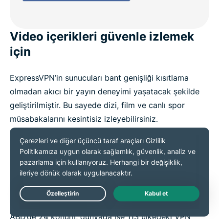
Video içerikleri güvenle izlemek
için
ExpressVPN’in sunucuları bant genişliği kısıtlama
olmadan akıcı bir yayın deneyimi yaşatacak şekilde
geliştirilmiştir. Bu sayede dizi, film ve canlı spor
müsabakalarını kesintisiz izleyebilirsiniz.
Sunucularımız Netflix, Hulu ve BBC iPlayer gibi
popüler yayın platformları ile uyumlu olduğu için okul,
ofis, paylaşımlı ağ ve hatta herkese açık Wi-Fi fark
etmeksizin favori içeriklerinize her yerden erişmek
mümkün olur.
Live Chat
ABD’de 24 konum, dünyada ise 113 ülkedeki VPN