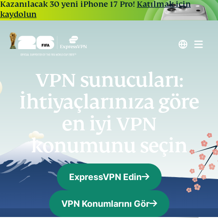
Kazanılacak 30 yeni iPhone 17 Pro!
Katılmak için
kaydolun
VPN sunucuları:
İhtiyaçlarınıza göre
en iyi VPN
konumunu seçin
ExpressVPN Edin
VPN Konumlarını Gör