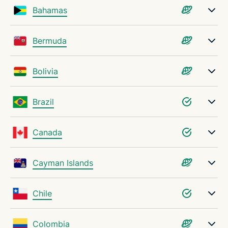
Bahamas
En iyi VPN sunucusunu seçmenizi sağlayan araçlar
Bermuda
VPN sunucu sorunlarını çözme
Bolivia
Neden ExpressVPN?
Brazil
SSS: VPN sunucuları
Canada
ExpressVPN’i hemen risksiz dene
Cayman Islands
Chile
Colombia