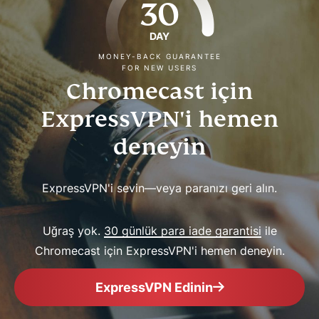
30
DAY
MONEY-BACK GUARANTEE
FOR NEW USERS
Chromecast için
ExpressVPN'i hemen
deneyin
ExpressVPN'i sevin—veya paranızı geri alın.
Uğraş yok.
30 günlük para iade garantisi
ile
Chromecast için ExpressVPN'i hemen deneyin.
ExpressVPN Edinin