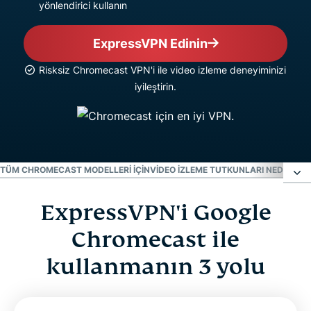
yönlendirici kullanın
ExpressVPN Edinin
Risksiz Chromecast VPN'i ile video izleme deneyiminizi
iyileştirin.
TÜM CHROMECAST MODELLERI IÇIN
VIDEO IZLEME TUTKUNLARI NEDEN EX
ExpressVPN'i Google
ExpressVPN'i Google Chromecast ile kullanmanın
3 yolu
Chromecast ile
kullanmanın 3 yolu
Video: Chromecast için yönlendirici ile ExpressVPN
nasıl kullanılır