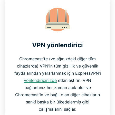
Tüm Chromecast modelleri için
Video izleme tutkunları neden ExpressVPN'i
seviyor
VPN yönlendirici
Sıkça sorulan sorular
Chromecast'te (ve ağınızdaki diğer tüm
Neden ExpressVPN'i seçmelisiniz?
cihazlarda) VPN'in tüm gizlilik ve güvenlik
faydalarından yararlanmak için ExpressVPN'i
Chromecast için ExpressVPN'i hemen deneyin
yönlendiricinizde
etkinleştirin. VPN
bağlantınız her zaman açık olur ve
Chromecast'in ve bağlı olan diğer cihazların
sanki başka bir ülkedelermiş gibi
çalışmalarını sağlar.