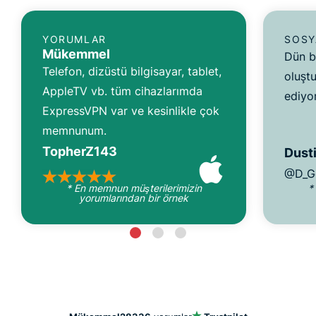
YORUMLAR
SOSY
Mükemmel
Dün b
Telefon, dizüstü bilgisayar, tablet,
oluşt
AppleTV vb. tüm cihazlarımda
ediyo
ExpressVPN var ve kesinlikle çok
memnunum.
TopherZ143
Dusti
@D_G
* En memnun müşterilerimizin
*
yorumlarından bir örnek