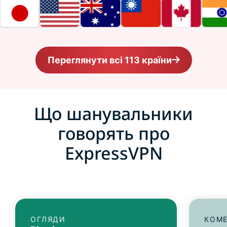
Переглянути всі 113 країни
Що шанувальники
говорять про
ExpressVPN
ОГЛЯДИ
КОМЕ