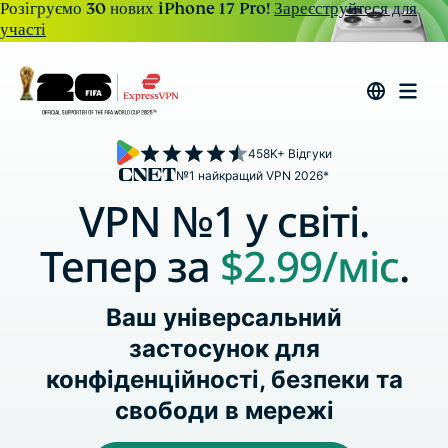
Розігруємо 30 нових iPhone 17 Pro!
Зареєструйтеся для
участі
458K+ Відгуки
№1 найкращий VPN 2026*
VPN №1 у світі.
Тепер за
$2.99
/міс
.
Ваш універсальний
застосунок для
конфіденційності, безпеки та
свободи в мережі