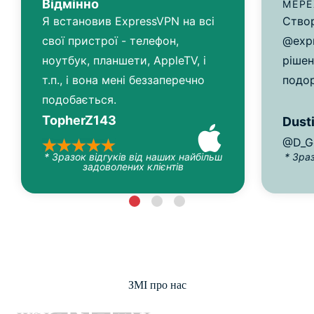
Відмінно
МЕР
Я встановив ExpressVPN на всі
Створ
свої пристрої - телефон,
@expr
ноутбук, планшети, AppleTV, і
рішен
т.п., і вона мені беззаперечно
подо
подобається.
TopherZ143
Dusti
@D_G
* Зразок відгуків від наших найбільш
* Зра
задоволених клієнтів
ЗМІ про нас