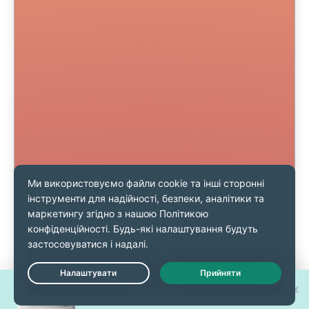
Виграйте один із 30 нових
Live Chat
iPhone 17 Pro!