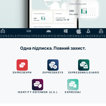
NSOLE
IPHONE/IPAD
ANDROID
WINDOWS
MAC
LINUX
ROUTER
S
Одна підписка. Повний захист.
EXPRESSVPN
EXPRESSKEYS
EXPRESSMAILGUARD
IDENTITY DEFENDER (U.S.)
EXPRESSAI