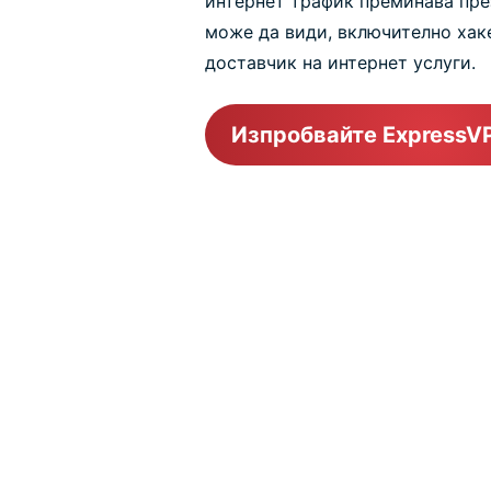
интернет трафик преминава през
може да види, включително хак
доставчик на интернет услуги.
Изпробвайте ExpressV