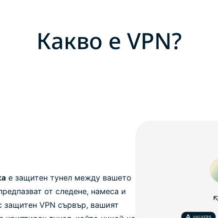
Какво е VPN?
жа
е защитен тунел между вашето
предпазват от следене, намеса и
ъс защитен VPN сървър, вашият