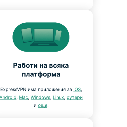
Работи на всяка
платформа
ExpressVPN има приложения за
iOS
,
Android
,
Mac
,
Windows
,
Linux
,
рутери
и
още
.