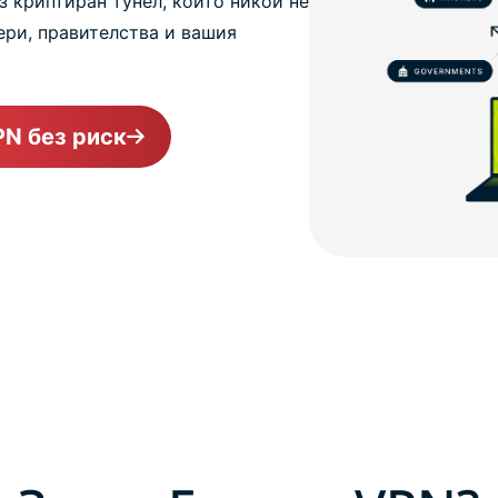
 криптиран тунел, който никой не
ери, правителства и вашия
PN без риск