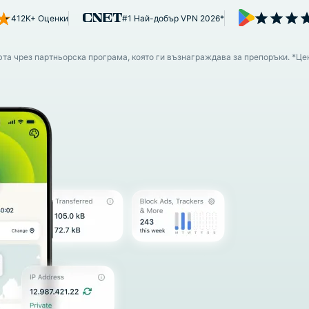
поверителни
многофакторно
412K+ Оценки
#1 Най-добър VPN 2026*
изчисления за
удостоверяване
интелигентни
и други.
решения, водени
юта чрез партньорска програма, която ги възнаграждава за препоръки. *Ц
от
поверителността.
Identity
Defender
Мощен набор
от инструменти
за защита на
самоличността,
мониторинг и
премахване на
данни.