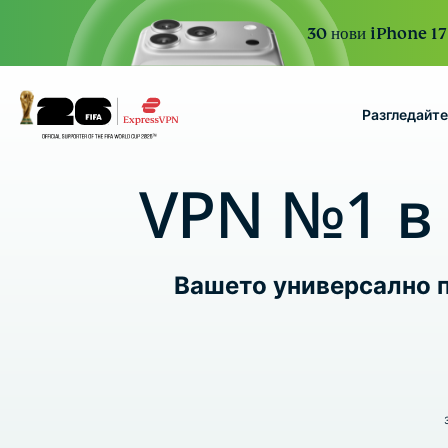
30 нови iPhone 17 
Разгледайт
ExpressVPN for Teams
VPN №1 в 
VPN protection for grow
to deploy, simple to man
scale.
Вашето универсално п