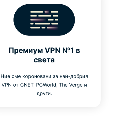
Премиум VPN №1 в
света
Ние сме короновани за най-добрия
VPN от CNET, PCWorld, The Verge и
други.