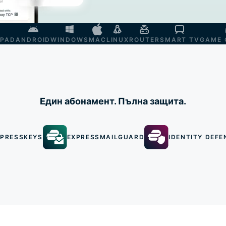
IPAD
ANDROID
WINDOWS
MAC
LINUX
ROUTER
SMART TV
GAME 
Един абонамент. Пълна защита.
XPRESSKEYS
EXPRESSMAILGUARD
IDENTITY DEFE