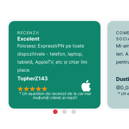
RECENZII
COME
Excelent
SOCI
Folosesc ExpressVPN pe toate
Mi-am
dispozitivele - telefon, laptop,
ieri. 
tabletă, AppleTV, etc și chiar îmi
pentru
place.
TopherZ143
Dusti
@D_G
* Un eșantion de recenzii de la cei mai
* Un e
mulțumiți clienți ai noștri