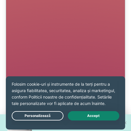
Câștigă unul din 30 de
Live Chat
iPhone 17 Pro noi!