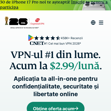
30 de iPhone 17 Pro noi te așteaptă!
Înscrie-te pentru a
participa
458K+ Recenzii
#1 Cel mai bun VPN 2026*
VPN-ul #1 din lume.
Acum la
$2.99
/lună
.
Aplicația ta all-in-one pentru
confidențialitate, securitate și
libertate online
Obține oferta acum