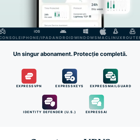
NSOLE
IPHONE/IPAD
ANDROID
WINDOWS
MAC
LINUX
ROUTER
S
Un singur abonament. Protecție completă.
EXPRESSVPN
EXPRESSKEYS
EXPRESSMAILGUARD
IDENTITY DEFENDER (U.S.)
EXPRESSAI