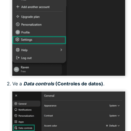
Ve a
Data controls
(Controles de datos)
.