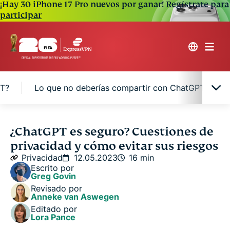
¡Hay 30 iPhone 17 Pro nuevos por ganar!
Regístrate para
participar
PT?
Lo que no deberías compartir con ChatGPT
¿ChatGPT es seguro?
¿ChatGPT es seguro? Cuestiones de
privacidad y cómo evitar sus riesgos
Cómo protege ChatGPT a los usuarios
Privacidad
12.05.2023
16 min
Escrito por
Greg Govin
¿Cuáles son los principales riesgos de usar
Revisado por
ChatGPT?
Anneke van Aswegen
Editado por
Lora Pance
Lo que no deberías compartir con ChatGPT