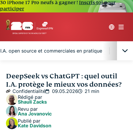
30 iPhone 17 Pro neufs à gagner !
Inscris-toi pour
participer
s I.A. open source et commerciales en pratique
Mesures
Pourquoi la sécurité et la confidentialité sont
DeepSeek vs ChatGPT : quel outil
importantes dans le choix d’une I.A.
I.A. protège le mieux vos données?
Confidentialité
09.05.2026
21 min
Comment DeepSeek et ChatGPT traitent les
Rédigé par
Shauli Zacks
données des utilisateurs
Revu par
Ana Jovanovic
La confidentialité des I.A. open source et
Publié par
Kate Davidson
commerciales en pratique