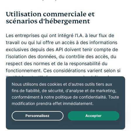
Utilisation commerciale et
scénarios d’hébergement
Les entreprises qui ont intégré l’I.A. à leur flux de
travail ou qui lui offre un accès à des informations
exclusives depuis des API doivent tenir compte de
l’isolation des données, du contrôle des accès, du
respect des normes et de la responsabilité du
fonctionnement. Ces considérations varient selon si
l’outil I.A. est utilisé comme un service hébergé ou
déployé dans une infrastructure interne.
ChatGPT Enterprise : confidentialité, gestion
et contrôle de l’isolation
ChatGPT Enterprise est conçu pour les organisations
Live Chat
qui veulent utiliser un service I.A. hébergé tout en