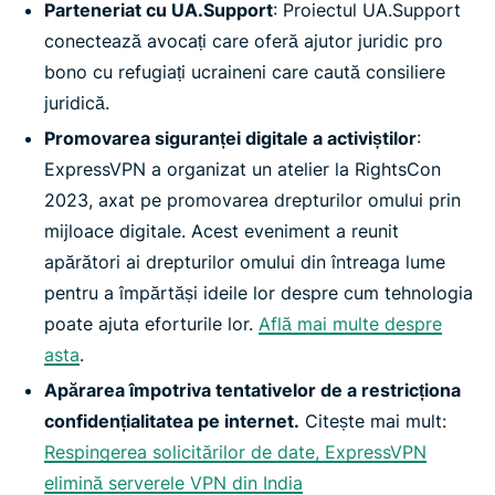
Parteneriat cu UA.Support
: Proiectul UA.Support
conectează avocați care oferă ajutor juridic pro
bono cu refugiați ucraineni care caută consiliere
juridică.
Promovarea siguranței digitale a activiștilor
:
ExpressVPN a organizat un atelier la RightsCon
2023, axat pe promovarea drepturilor omului prin
mijloace digitale. Acest eveniment a reunit
apărători ai drepturilor omului din întreaga lume
pentru a împărtăși ideile lor despre cum tehnologia
poate ajuta eforturile lor.
Află mai multe despre
asta
.
Apărarea împotriva tentativelor de a restricționa
confidențialitatea pe internet.
Citește mai mult:
Respingerea solicitărilor de date, ExpressVPN
elimină serverele VPN din India