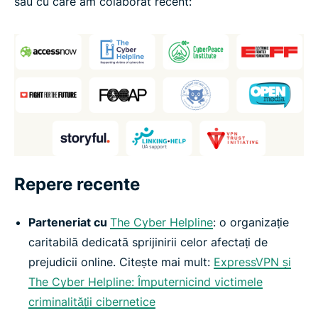
sau cu care am colaborat recent:
Repere recente
Parteneriat cu
The Cyber Helpline
: o organizație
caritabilă dedicată sprijinirii celor afectați de
prejudicii online. Citește mai mult:
ExpressVPN și
The Cyber Helpline: Împuternicind victimele
criminalității cibernetice