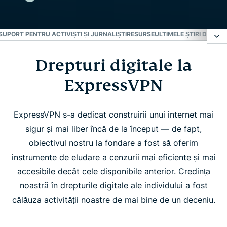
SUPORT PENTRU ACTIVIȘTI ȘI JURNALIȘTI
RESURSE
ULTIMELE ȘTIRI DESPRE
Drepturi digitale la
Drepturi digitale la ExpressVPN
ExpressVPN
Lider în industrie și inițiativele de drepturi
ExpressVPN s-a dedicat construirii unui internet mai
Suport pentru activiști și jurnaliști
sigur și mai liber încă de la început — de fapt,
obiectivul nostru la fondare a fost să oferim
Resurse
instrumente de eludare a cenzurii mai eficiente și mai
accesibile decât cele disponibile anterior. Credința
noastră în drepturile digitale ale individului a fost
Ultimele știri despre drepturi
călăuza activității noastre de mai bine de un deceniu.
Abonează-te pentru actualizări privind drepturile