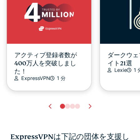
アクティブ登録者数が
ダークウェブ
400万人を突破しまし
イト21選
Lexie
1 
た！
ExpressVPN
1 分
ExpressVPNは下記の団体を支援し