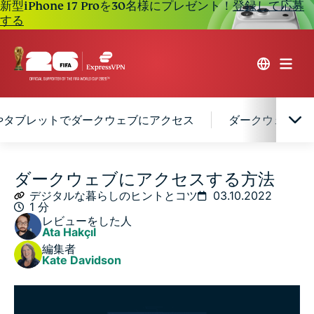
新型iPhone 17 Proを30名様にプレゼント！
登録して応募
する
やタブレットでダークウェブにアクセス
ダークウェブ内
サーフェスウェブ vs ディープウェブ vs ダークウェブ
ダークウェブにアクセスする方法
デジタルな暮らしのヒントとコツ
03.10.2022
1 分
デスクトップやノートPCでダークウェブにアクセス
レビューをした人
Ata Hakçıl
編集者
スマホやタブレットでダークウェブにアクセス
Kate Davidson
ダークウェブ内を検索する方法