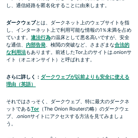
し、通信経路を匿名化することに由来します。
ダークウェブ
とは、ダークネット上のウェブサイトを指
し、インターネット上で利用可能な情報の1％未満を占め
ています。
違法行為
の温床として悪名高いですが、安全
な通信、
内部告発
、検閲の突破など、さまざまな
合法的
な利用法
もあります。前述したTor上のサイトは.onionサ
イト（オニオンサイト）と呼ばれます。
さらに詳しく：
ダークウェブが以前よりも安全に使える
理由（英語）
それではさっそく、ダークウェブ、特に最大のダークネ
ットである
Tor
（The Onion Routerの略）のダークウェ
ブ、.onionサイトにアクセスする方法を見てみましょ
う。