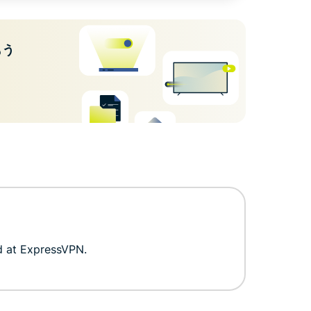
もう
d at ExpressVPN.