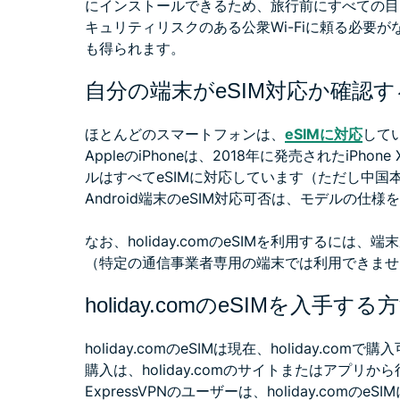
にインストールできるため、旅行前にすべての目
キュリティリスクのある公衆Wi-Fiに頼る必要
も得られます。
自分の端末がeSIM対応か確認
ほとんどのスマートフォンは、
eSIMに対応
して
AppleのiPhoneは、2018年に発売されたiPh
ルはすべてeSIMに対応しています（ただし中
Android端末のeSIM対応可否は、モデルの
なお、holiday.comのeSIMを利用するに
（特定の通信事業者専用の端末では利用できませ
holiday.comのeSIMを入手する
holiday.comのeSIMは現在、holiday.c
購入は、holiday.comのサイトまたはアプリか
ExpressVPNのユーザーは、holiday.co