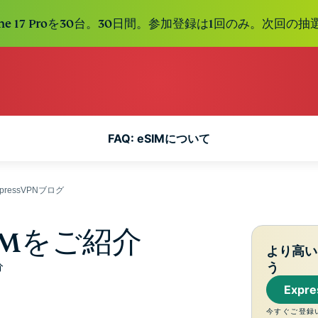
one 17 Proを30台。30日間。参加登録は1回のみ。次回の抽
FAQ: eSIMについて
pressVPNブログ
eSIMをご紹介
より高い
分
う
Expr
今すぐご登録