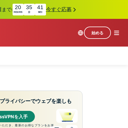
20
35
40
選まで:
今すぐ応募
HOURS
分
SEC
始める
プライバシーでウェブを楽しも
essVPNを入手
いただき、最新のお得なプランをお楽