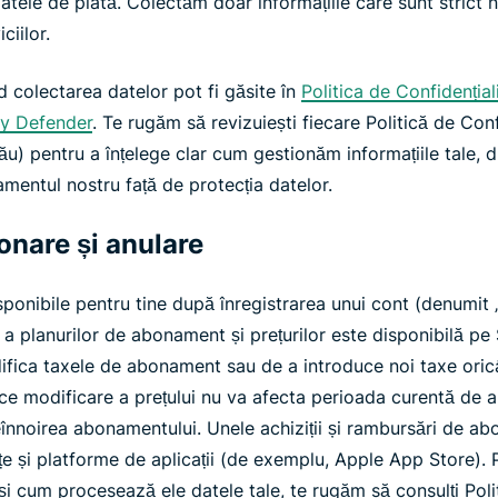
datele de plată. Colectăm doar informațiile care sunt strict
ciilor.
nd colectarea datelor pot fi găsite în
Politica de Confidențial
ity Defender
. Te rugăm să revizuiești fiecare Politică de Conf
ău) pentru a înțelege clar cum gestionăm informațiile tale, dr
mentul nostru față de protecția datelor.
bonare și anulare
isponibile pentru tine după înregistrarea unui cont (denumit 
ă a planurilor de abonament și prețurilor este disponibilă pe
ifica taxele de abonament sau de a introduce noi taxe oricâ
rice modificare a prețului nu va afecta perioada curentă de
 reînnoirea abonamentului. Unele achiziții și rambursări de 
rțe și platforme de aplicații (de exemplu, Apple App Store). 
 și cum procesează ele datele tale, te rugăm să consulți Pol