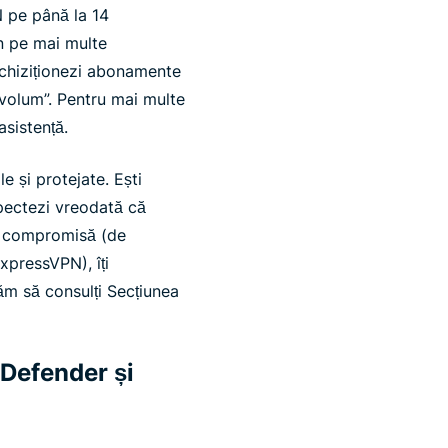
PN pe până la 14
tan pe mai multe
 achiziționezi abonamente
n volum”. Pentru mai multe
asistență.
le și protejate. Ești
spectezi vreodată că
st compromisă (de
xpressVPN), îți
m să consulți Secțiunea
 Defender și