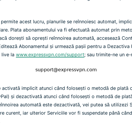
ermite acest lucru, planurile se reînnoiesc automat, implicit
lare. Plata abonamentului va fi efectuată automat prin met
Dacă dorești să oprești reînnoirea automată, accesează Con
ditează Abonamentul și urmează pașii pentru a Dezactiva 
 live la
www.expressvpn.com/support
; sau trimite-ne un e-m
activată implicit atunci când folosești o metodă de plată c
yPal) și dezactivată atunci când folosești o metodă de plat
înnoirea automată este dezactivată, vei putea să utilizezi Se
e curent, iar ulterior Serviciile vor fi suspendate până când
.