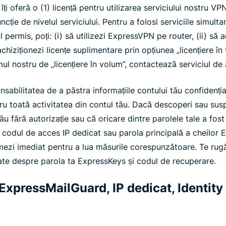
ți oferă o (1) licență pentru utilizarea serviciului nostru V
uncție de nivelul serviciului. Pentru a folosi serviciile simul
 permis, poți: (i) să utilizezi ExpressVPN pe router, (ii) să
achiziționezi licențe suplimentare prin opțiunea „licențiere î
ul nostru de „licențiere în volum”, contactează serviciul de 
onsabilitatea de a păstra informațiile contului tău confidenția
ru toată activitatea din contul tău. Dacă descoperi sau su
ău fără autorizație sau că oricare dintre parolele tale a fo
 codul de acces IP dedicat sau parola principală a cheilor E
zi imediat pentru a lua măsurile corespunzătoare. Te rugă
iate despre parola ta ExpressKeys și codul de recuperare.
ExpressMailGuard, IP dedicat, Identity