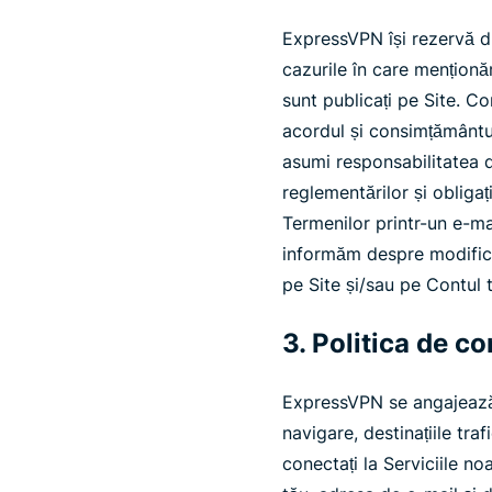
ExpressVPN își rezervă dr
cazurile în care menționă
sunt publicați pe Site. Co
acordul și consimțământul 
asumi responsabilitatea 
reglementărilor și obligaț
Termenilor printr-un e-m
informăm despre modifică
pe Site și/sau pe Contul 
3. Politica de co
ExpressVPN se angajează s
navigare, destinațiile traf
conectați la Serviciile n