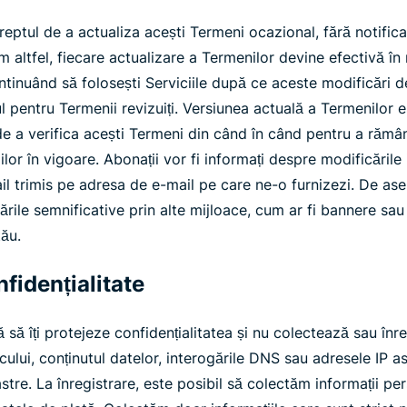
eptul de a actualiza acești Termeni ocazional, fără notificar
m altfel, fiecare actualizare a Termenilor devine efectivă î
ntinuând să folosești Serviciile după ce aceste modificări dev
pentru Termenii revizuiți. Versiunea actuală a Termenilor est
de a verifica acești Termeni din când în când pentru a rămâ
iilor în vigoare. Abonații vor fi informați despre modificăril
ail trimis pe adresa de e-mail pe care ne-o furnizezi. De a
rile semnificative prin alte mijloace, cum ar fi bannere sa
tău.
nfidențialitate
ă îți protejeze confidențialitatea și nu colectează sau înre
icului, conținutul datelor, interogările DNS sau adresele IP as
oastre. La înregistrare, este posibil să colectăm informații 