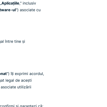
„
Aplicațiile
," inclusiv
tware-ul
") asociate cu
l între tine și
nat
") îți exprimi acordul,
gat legal de acești
asociate utilizării
confirmi și garantezi că: