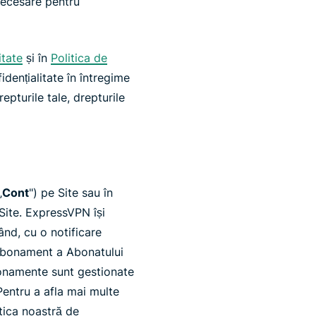
 necesare pentru
itate
și în
Politica de
idențialitate în întregime
epturile tale, drepturile
„
Cont
") pe Site sau în
 Site. ExpressVPN își
nd, cu o notificare
 abonament a Abonatului
abonamente sunt gestionate
Pentru a afla mai multe
itica noastră de