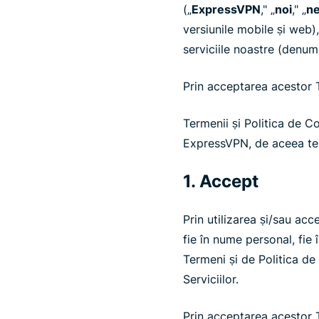
(„
ExpressVPN
," „
noi
," „
n
versiunile mobile și web),
serviciile noastre (denumi
Prin acceptarea acestor T
Termenii și Politica de Co
ExpressVPN, de aceea te 
1. Accept
Prin utilizarea și/sau acce
fie în nume personal, fie î
Termeni și de Politica de C
Serviciilor.
Prin acceptarea acestor Te