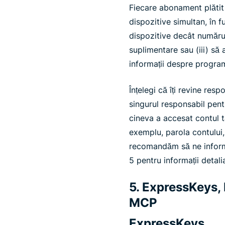
Fiecare abonament plătit î
dispozitive simultan, în f
dispozitive decât numărul
suplimentare sau (iii) să 
informații despre program
Înțelegi că îți revine resp
singurul responsabil pent
cineva a accesat contul t
exemplu, parola contului,
recomandăm să ne informe
5 pentru informații detal
5. ExpressKeys, 
MCP
ExpressKeys