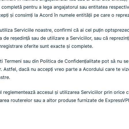
lă completă pentru a lega angajatorul sau entitatea respectivă 
ccepți și consimți la Acord în numele entității pe care o reprez
iliza Serviciile noastre, confirmi că ai cel puțin optsprezec
ta de reședință sau de utilizare a Serviciilor, sau că reprezinț
înregistrare oferite sunt exacte și complete.
i Termeni sau din Politica de Confidențialitate pot să nu se a
or. Astfel, dacă nu accepți vreo parte a Acordului care te vi
stre.
ul reglementează accesul și utilizarea Serviciilor prin orice
izarea routerelor sau a altor produse furnizate de ExpressV