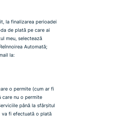
, la finalizarea perioadei
oda de plată pe care ai
tul meu, selectează
Reînnoirea Automată;
ail la:
are o permite (cum ar fi
ă care nu o permite
rviciile până la sfârșitul
 va fi efectuată o plată