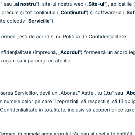
e
" sau „
al nostru
"), site-ul nostru web („
Site-ul
"), aplicațiile (
 precum și tot conținutul („
Conținutul
") și software-ul („
Sof
te colectiv „
Serviciile
").
ermeni, ești de acord și cu Politica de Confidențialitate.
nfidențialitate (împreună, „
Acordul
") formează un acord lega
rugăm să îi parcurgi cu atenție.
sarea Serviciilor, devii un „Abonat." Astfel, tu („
tu
" sau „
Abo
n numele celor pe care îi reprezinți, să respecți și să fii obli
onfidențialitate în totalitate, inclusiv să acoperi orice taxe 
rmeni în numele angajatorului tău sau al unei alte entități, 