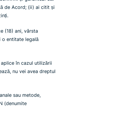
de Acord; (ii) ai citit și
inți.
e (18) ani, vârsta
i o entitate legală
plice în cazul utilizării
zează, nu vei avea dreptul
 canale sau metode,
PN (denumite