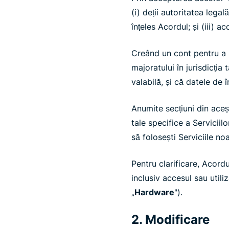
(i) deții autoritatea lega
înțeles Acordul; și (iii) a
Creând un cont pentru a ut
majoratului în jurisdicția 
valabilă, și că datele de 
Anumite secțiuni din aceșt
tale specifice a Serviciil
să folosești Serviciile noa
Pentru clarificare, Acord
inclusiv accesul sau util
„
Hardware
").
2. Modificare