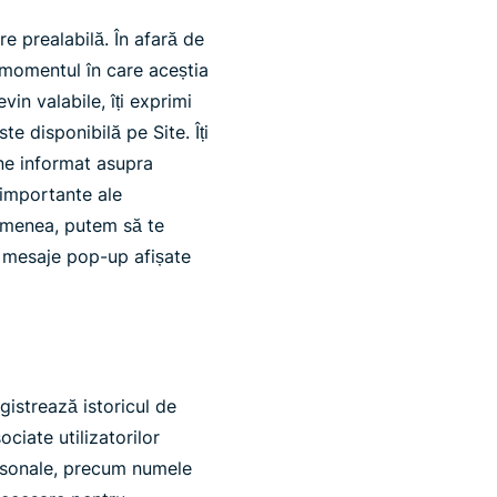
e prealabilă. În afară de
n momentul în care aceștia
in valabile, îți exprimi
e disponibilă pe Site. Îți
ne informat asupra
e importante ale
semenea, putem să te
u mesaje pop-up afișate
gistrează istoricul de
ociate utilizatorilor
personale, precum numele