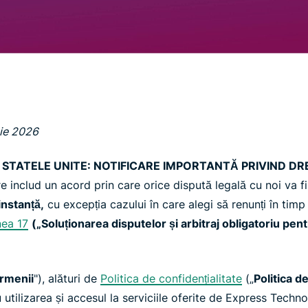
multi-factor și
inteligență
multe altele.
centrată pe
confidențialitate.
Identity
Defender
Suită
puternică de
instrumente
de protecție
nie 2026
a identității,
monitorizare
N STATELE UNITE: NOTIFICARE IMPORTANTĂ PRIVIND DR
și eliminare a
e includ un acord prin care orice dispută legală cu noi va f
datelor
 instanță,
cu excepția cazului în care alegi să renunți în timp
nea 17
(„Soluționarea disputelor și arbitraj obligatoriu pent
rmenii
"), alături de
Politica de confidențialitate
(„
Politica d
u utilizarea și accesul la serviciile oferite de Express Techn