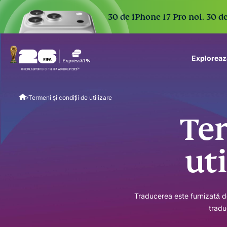
30 de iPhone 17 Pro noi. 30 de
Exploreaz
ExpressVPN for Teams
Termeni și condiții de utilizare
VPN protection for grow
to deploy, simple to man
Ter
scale.
ut
Traducerea este furnizată doa
tradu