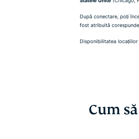
Statele Unite
(Chicago, H
După conectare, poți în
fost atribuită corespunde
Disponibilitatea locațiilo
Cum să 