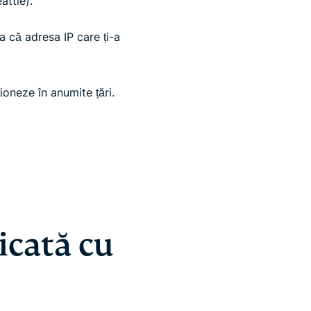
attle).
a că adresa IP care ți-a
ioneze în anumite țări.
icată cu