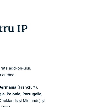
tru IP
rata add-on-ului.
n curând:
Germania
(Frankfurt),
gia
,
Polonia
,
Portugalia
,
ocklands și Midlands) și