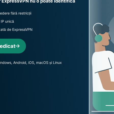
r ExpressVPN nu o poate identifica
multi-factor și
inteligență
multe altele.
centrată pe
confidențialitate.
edere fără restricții
Identity
IP unică
Defender
rizată de ExpressVPN
Suită
puternică de
instrumente
dedicat
de protecție
a identității,
monitorizare
 Windows, Android, iOS, macOS și Linux
și eliminare a
datelor