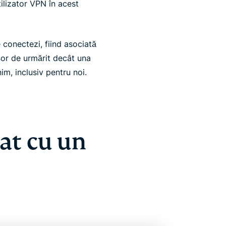
ilizator VPN în acest
e conectezi, fiind asociată
șor de urmărit decât una
m, inclusiv pentru noi.
cat cu un