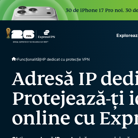
30 de iPhone 17 Pro noi. 30 de
Exploreaz
ExpressVPN for Teams
Funcționalități
IP dedicat cu protecție VPN
VPN protection for grow
to deploy, simple to man
Adresă IP dedi
scale.
Protejează-ți 
online cu Ex