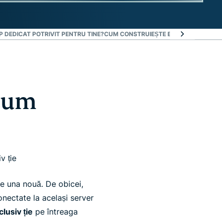
IP DEDICAT POTRIVIT PENTRU TINE?
CUM CONSTRUIEȘTE EXPRESSVPN ÎNCRE
 cum
v ție
uie una nouă. De obicei,
onectate la același server
clusiv ție
pe întreaga