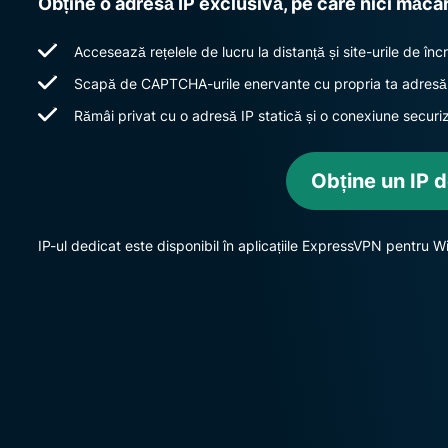
Obține o adresă IP exclusivă, pe care nici măca
Accesează rețelele de lucru la distanță și site-urile de încr
Scapă de CAPTCHA-urile enervante cu propria ta adresă 
Rămâi privat cu o adresă IP statică și o conexiune secu
Obține un IP 
IP-ul dedicat este disponibil în aplicațiile ExpressVPN pentru