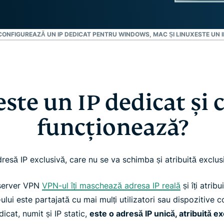
CONFIGUREAZĂ UN IP DEDICAT PENTRU WINDOWS, MAC ȘI LINUX
ESTE UN 
este un IP dedicat și
funcționează?
resă IP exclusivă, care nu se va schimba și atribuită exclusi
 server VPN
VPN-ul îți maschează adresa IP reală
și îți atrib
lui este partajată cu mai mulți utilizatori sau dispozitive c
icat, numit și IP static,
este o adresă IP unică, atribuită ex