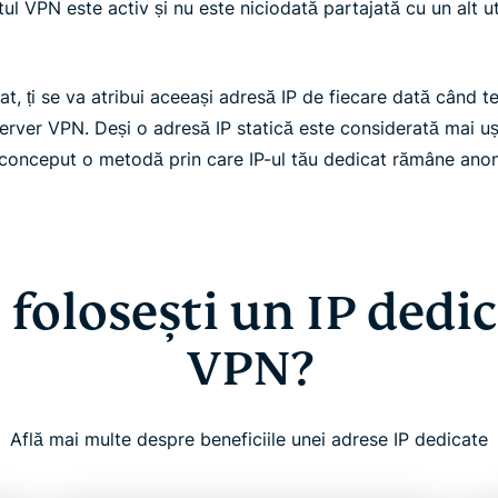
l VPN este activ și nu este niciodată partajată cu un alt ut
at, ți se va atribui aceeași adresă IP de fiecare dată când t
 server VPN. Deși o adresă IP statică este considerată mai u
conceput o metodă prin care IP-ul tău dedicat rămâne anoni
 folosești un IP dedi
VPN?
Află mai multe despre beneficiile unei adrese IP dedicate