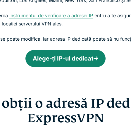
ouston, Los Angeles, Miami, New York, San Francisco și Se
cerca
Instrumentul de verificare a adresei IP
entru a te asigur
 locației serverului VPN ales.
r se poate modifica, iar adresa IP dedicată poate să nu funcț
Alege-ți IP-ul dedicat
obții o adresă IP ded
ExpressVPN