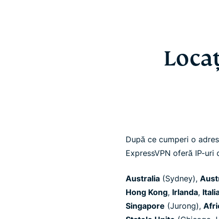
Locaț
După ce cumperi o adresă 
ExpressVPN oferă IP-uri d
Australia
(Sydney),
Aust
Hong Kong
,
Irlanda
,
Itali
Singapore
(Jurong),
Afr