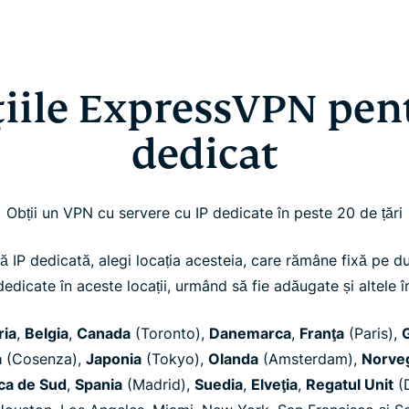
iile ExpressVPN pen
dedicat
Obții un VPN cu servere cu IP dedicate în peste 20 de țări
IP dedicată, alegi locația acesteia, care rămâne fixă pe du
edicate în aceste locații, urmând să fie adăugate și altele î
ria
,
Belgia
,
Canada
(Toronto),
Danemarca
,
Franţa
(Paris),
a
(Cosenza),
Japonia
(Tokyo),
Olanda
(Amsterdam),
Norve
ica de Sud
,
Spania
(Madrid),
Suedia
,
Elveţia
,
Regatul Unit
(D