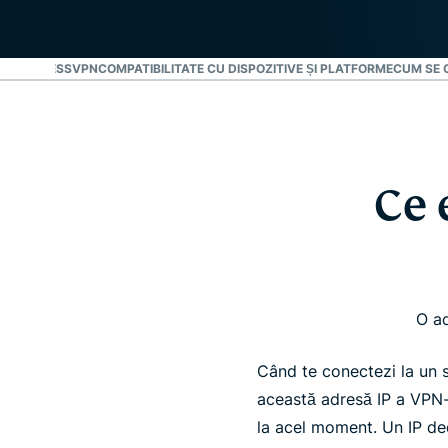
CAT EXPRESSVPN
COMPATIBILITATE CU DISPOZITIVE ȘI PLATFORME
CUM SE 
Ce 
O ad
Când te conectezi la un
această adresă IP a VPN-u
la acel moment. Un IP ded