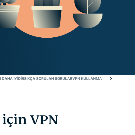
 DAHA IYIDIR
SIKÇA SORULAN SORULAR
VPN KULLANMA HAKKINDA DAHA F
 için VPN