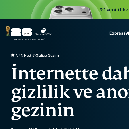
30 yeni iPhon
ExpressVP
ExpressVPN for Teams
VPN Nedir?
Gizlice Gezinin
VPN protection for grow
to deploy, simple to man
İnternette da
scale.
gizlilik ve an
gezinin