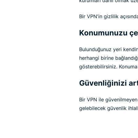
kurumları dahil olmak üze
Bir VPN'in gizlilik açısınd
Konumunuzu çev
Bulunduğunuz yeri kendin
herhangi birine bağlandığın
gösterebilirsiniz. Konuma 
Güvenliğinizi art
Bir VPN ile güvenilmeyen 
gelebilecek güvenlik ihla