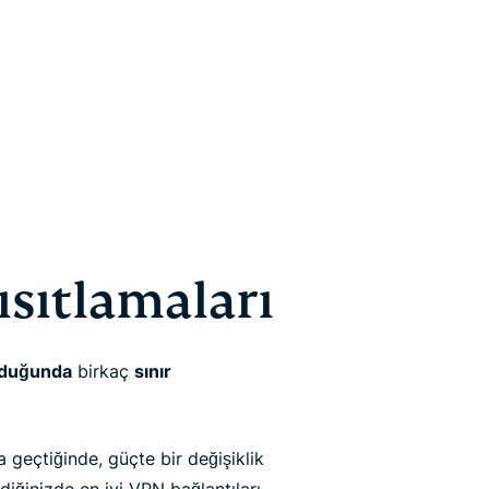
sıtlamaları
lduğunda
birkaç
sınır
 geçtiğinde, güçte bir değişiklik