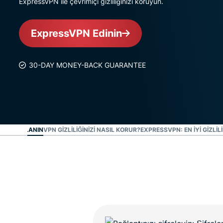
ExpressVPN ile çevrimiçi gizliliğinizi koruyun.
ExpressVPN Edinin
30-DAY MONEY-BACK GUARANTEE
 VPN KULLANIN
VPN GIZLILIĞINIZI NASIL KORUR?
EXPRESSVPN: EN IYI GIZLILI