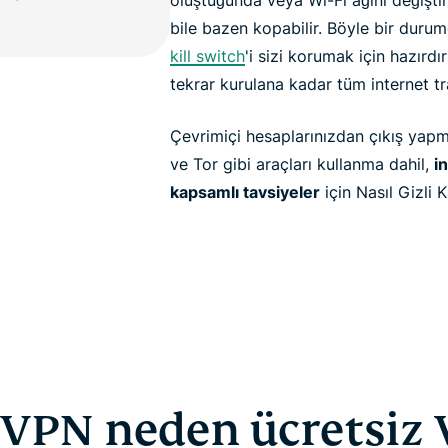
oluştuğunda veya Wi-Fi ağını değiştir
bile bazen kopabilir. Böyle bir dur
kill switch
'i sizi korumak için hazırd
tekrar kurulana kadar tüm internet tra
Çevrimiçi hesaplarınızdan çıkış yapma
ve Tor gibi araçları kullanma dahil,
i
kapsamlı tavsiyeler
için Nasıl Gizli K
VPN neden ücretsiz