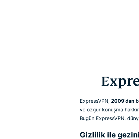
Expre
ExpressVPN,
2009'dan be
ve özgür konuşma hakkını
Bugün ExpressVPN, dünyan
Gizlilik ile gezin