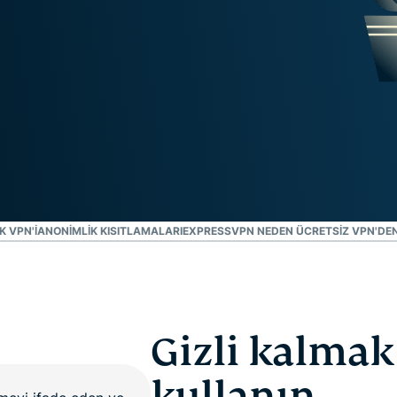
Identity
Defender
Kimlik
koruması,
kimlik takibi
ve veri
kaldırma
araçlarından
oluşan
kapsamlı
paket
K VPN'I
ANONIMLIK KISITLAMALARI
EXPRESSVPN NEDEN ÜCRETSIZ VPN'DEN
Gizli kalmak
kullanın