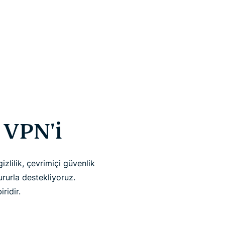
 VPN'i
izlilik, çevrimiçi güvenlik
rurla destekliyoruz.
ridir.