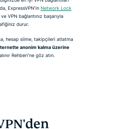
diğinizde en iyi VPN bağlantıları
umda, ExpressVPN'in
Network Lock
ır ve VPN bağlantınız başarıyla
fiğiniz durur.
, hesap silme, takipçileri atlatma
nternette anonim kalma üzerine
alınır Rehberi'ne göz atın.
 VPN'den