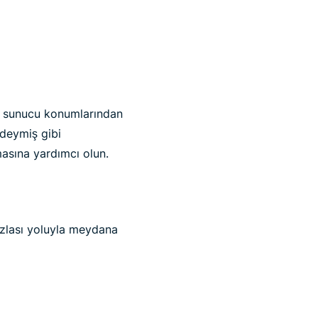
in sunucu konumlarından
kedeymiş gibi
lmasına yardımcı olun.
fazlası yoluyla meydana