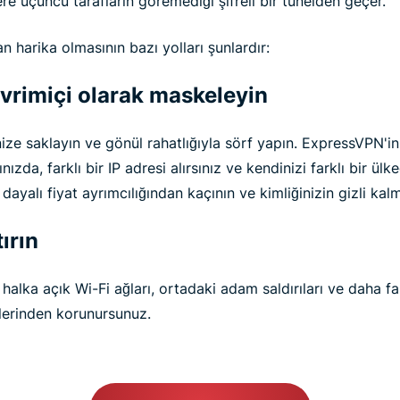
re üçüncü tarafların göremediği şifreli bir tünelden geçer.
an harika olmasının bazı yolları şunlardır:
rimiçi olarak maskeleyin
ize saklayın ve gönül rahatlığıyla sörf yapın. ExpressVPN'
ızda, farklı bir IP adresi alırsınız ve kendinizi farklı bir ül
dayalı fiyat ayrımcılığından kaçının ve kimliğinizin gizli ka
ırın
halka açık Wi-Fi ağları, ortadaki adam saldırıları ve daha 
llerinden korunursunuz.