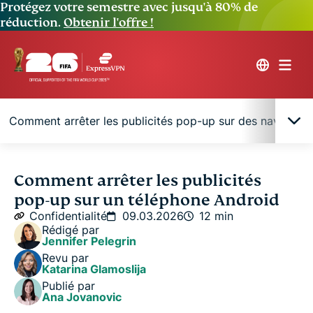
Protégez votre semestre avec jusqu'à 80% de
réduction.
Obtenir l'offre !
Comment arrêter les publicités pop-up sur des navigateu
Pourquoi des publicités pop-up apparaissent-
Comment arrêter les publicités
elles sur les téléphones Android ?
pop-up sur un téléphone Android
Confidentialité
09.03.2026
12 min
Comment arrêter les publicités pop-up sur votre
Rédigé par
Jennifer Pelegrin
appareil Android
Revu par
Katarina Glamoslija
Comment arrêter les publicités pop-up sur des
Publié par
Ana Jovanovic
navigateurs Android spécifiques