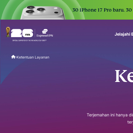
30 iPhone 17 Pro baru. 30
Jelajahi
ExpressVPN for Teams
Ketentuan Layanan
VPN protection for grow
to deploy, simple to man
K
scale.
Terjemahan ini hanya d
te