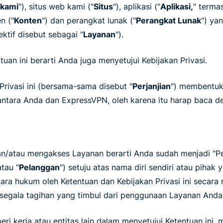
 kami
"), situs web kami ("
Situs
"), aplikasi ("
Aplikasi,
" termas
n ("
Konten
") dan perangkat lunak ("
Perangkat Lunak
") ya
ktif disebut sebagai "
Layanan
").
uan ini berarti Anda juga menyetujui Kebijakan Privasi.
Privasi ini (bersama-sama disebut "
Perjanjian
") membentuk 
ntara Anda dan ExpressVPN, oleh karena itu harap baca 
/atau mengakses Layanan berarti Anda sudah menjadi "P
atau "
Pelanggan
") setuju atas nama diri sendiri atau pihak 
ara hukum oleh Ketentuan dan Kebijakan Privasi ini secar
segala tagihan yang timbul dari penggunaan Layanan Anda
ri kerja atau entitas lain dalam menyetujui Ketentuan ini