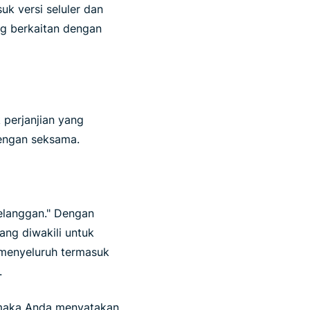
uk versi seluler dan
ng berkaitan dengan
perjanjian yang
dengan seksama.
elanggan." Dengan
yang diwakili untuk
a menyeluruh termasuk
.
, maka Anda menyatakan