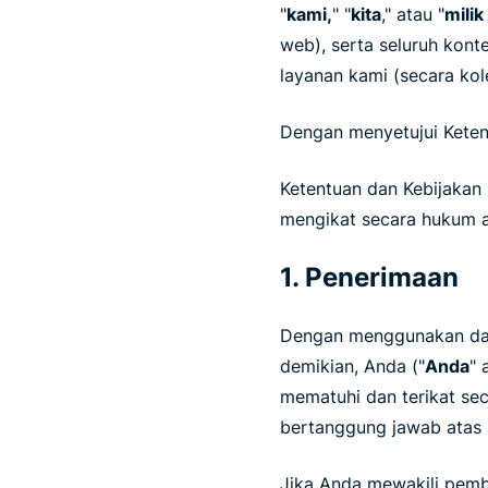
"
kami,
" "
kita
," atau "
milik
web), serta seluruh konte
layanan kami (secara kole
Dengan menyetujui Ketent
Ketentuan dan Kebijakan 
mengikat secara hukum a
1. Penerimaan
Dengan menggunakan dan
demikian, Anda ("
Anda
" 
mematuhi dan terikat sec
bertanggung jawab atas 
Jika Anda mewakili pembe