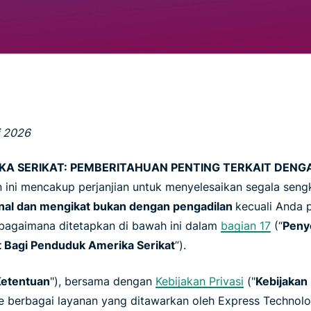
komputasi
multi faktor,
yang
dan lainnya.
mengutamakan
privasi.
Identity
Defender
Paket alat
berkemampuan
tinggi untuk
i 2026
perlindungan
ID,
KA SERIKAT: PEMBERITAHUAN PENTING TERKAIT DEN
pemantauan,
an ini mencakup perjanjian untuk menyelesaikan segala se
dan
final dan mengikat bukan dengan pengadilan
kecuali Anda 
penghapusan
data
sebagaimana ditetapkan di bawah ini dalam
bagian 17
(“
Peny
t Bagi Penduduk Amerika Serikat
”).
etentuan
"), bersama dengan
Kebijakan Privasi
("
Kebijakan 
 berbagai layanan yang ditawarkan oleh Express Technolog