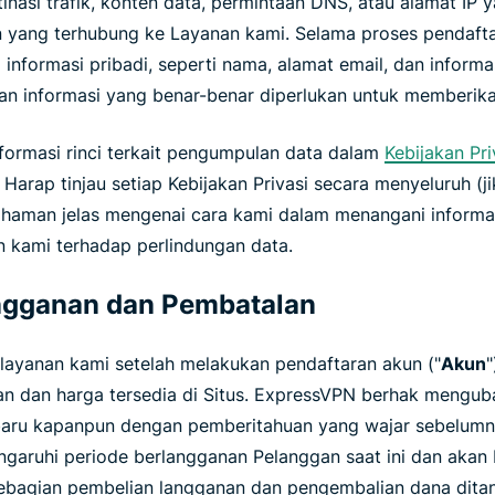
inasi trafik, konten data, permintaan DNS, atau alamat IP 
 yang terhubung ke Layanan kami. Selama proses pendaft
nformasi pribadi, seperti nama, alamat email, dan inform
 informasi yang benar-benar diperlukan untuk memberika
ormasi rinci terkait pengumpulan data dalam
Kebijakan Pri
. Harap tinjau setiap Kebijakan Privasi secara menyeluruh (j
aman jelas mengenai cara kami dalam menangani informas
n kami terhadap perlindungan data.
angganan dan Pembatalan
ayanan kami setelah melakukan pendaftaran akun ("
Akun
"
an dan harga tersedia di Situs. ExpressVPN berhak mengub
baru kapanpun dengan pemberitahuan yang wajar sebelumn
aruhi periode berlangganan Pelanggan saat ini dan akan b
bagian pembelian langganan dan pengembalian dana ditan