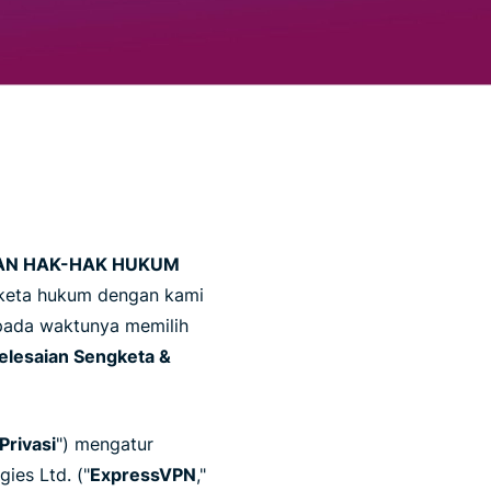
GAN HAK-HAK HUKUM
ngketa hukum dengan kami
pada waktunya memilih
elesaian Sengketa &
Privasi
") mengatur
ies Ltd. ("
ExpressVPN
,"