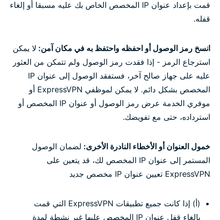
قمت بإعداد عنوان IP المخصص الخاص بك عليه مسبقا أو إلغاء
قفله.
انسخ رمز الوصول أو احفظه واحتفظ به في مكان آمن:
لا يمكن
استرجاع الرمز - إذا فقدت رمز الوصول ولم تتمكن من العثور
عليه على جهاز صالح آخر، فستفقد الوصول إلى عنوان IP
المخصص بشكل دائم. لا يمكن لموظفي ExpressVPN أو
موفري الخدمة عرض رمز الوصول أو عنوان IP المخصص أو
استرداده، حتى مع تفويضك.
خمول العنوان أو الأخطاء النادرة الأخرى:
لضمان الوصول
المستمر إلى عنوان IP المخصص لك، قد يتعين على
ExpressVPN تعيين عنوان IP مخصص جديد
(أ) إذا كانت جميع تطبيقات ExpressVPN التي قمت
بإلغاء قفل عنوان IP المخصص عليها غير نشطة لمدة