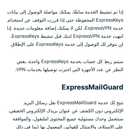
إذا تم تنشيط الخدمة سابقًا، يمكنك مواصلة الوصول إلى بيانات
ExpressKeys المحفوظة حتى إذا قررت التوقف عن استخدام
خدمة ExpressVPN، لكن لا يمكنك إضافة معلومات جديدة. إذا
انتهت خدمة ExpressVPN لديك قبل تنشيط ExpressKeys،
لن يتوفر لك الوصول إلى خدمة ExpressKeys على الإطلاق.
سيتم ربط كل حساب بخدمة ExpressKeys واحدة، بغض
النظر عن عدد الأجهزة التي اخترت توصيلها بخدمات VPN.
ExpressMailGuard
تتيح لك خدمة ExpressMailGuard نقل رسائل البريد
الإلكتروني دون الكشف عن عنوان بريدك الإلكتروني الحقيقي.
ستتحمل وحدك مسئولية جميع المحتوى املنقول، والموافقة
على الاستلام، والامتثال للقوانين المعمول بها (بما في ذلك