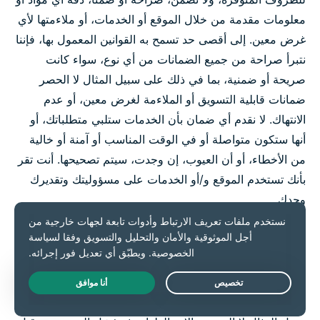
معلومات مقدمة من خلال الموقع أو الخدمات، أو ملاءمتها لأي
غرض معين. إلى أقصى حد تسمح به القوانين المعمول بها، فإننا
نتبرأ صراحة من جميع الضمانات من أي نوع، سواء كانت
صريحة أو ضمنية، بما في ذلك على سبيل المثال لا الحصر
ضمانات قابلية التسويق أو الملاءمة لغرض معين، أو عدم
الانتهاك. لا نقدم أي ضمان بأن الخدمات ستلبي متطلباتك، أو
أنها ستكون متواصلة أو في الوقت المناسب أو آمنة أو خالية
من الأخطاء، أو أن العيوب، إن وجدت، سيتم تصحيحها. أنت تقر
بأنك تستخدم الموقع و/أو الخدمات على مسؤوليتك وتقديرك
وحدك.
قد تختلف تغطية خدمة VPN والسرعات ومواقع الخوادم
وجودة الاتصال. تسعى ExpressVPN لجعل الخدمات متاحة
في جميع الأوقات. ومع ذلك، قد تكون الخدمات غير متاحة
Live Chat
بسبب عدد من العوامل خارجة عن سيطرتنا، بما في ذلك على