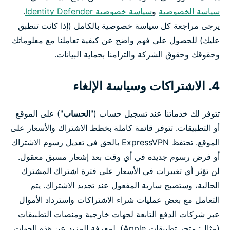
سياسة الخصوصية
و
سياسة خصوصية Identity Defender
.
يرجى مراجعة كل سياسة خصوصية بالكامل (إذا كانت تنطبق
عليك) للحصول على فهم واضح عن كيفية تعاملنا مع معلوماتك
وحقوقك وحقوق الشركة والتزامنا بحماية البيانات.
4. الاشتراكات وسياسة الإلغاء
تتوفر لك خدماتنا عند تسجيل حساب ("
الحساب
") على الموقع
أو التطبيقات. تتوفر قائمة كاملة بخطط الاشتراك والأسعار على
الموقع. تحتفظ ExpressVPN بالحق في تعديل رسوم الاشتراك
أو فرض رسوم جديدة في أي وقت بعد إشعار مسبق معقول.
لن تؤثر أي تغييرات في الأسعار على فترة اشتراك المشترك
الحالية، وستصبح سارية المفعول عند تجديد الاشتراك. يتم
التعامل مع بعض عمليات شراء الاشتراكات واسترداد الأموال
عبر شركات الدفع التابعة لجهات خارجية ومنصات التطبيقات
(مثال: متجر تطبيقات Apple). لمعرفة المزيد عن هذه الجهات