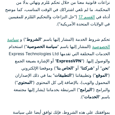
نزاعات قانونية معنا من خلال تحكم مُلزم ونهائي بدلًا من
المحكمة، ما لم تلغي اشتراكك في الوقت المناسب، كما موضح
أدناه في
القسم 17
("حل النزاعات والتحكيم المُلزم للمقيمين
في الولايات المتحدة الأمريكية").
تحكم شروط الخدمة (المشار إليها باسم "
الشروط
") و
سياسة
الخصوصية
(المشار إليها باسم "
سياسة الخصوصية
") استخدام
الخدمات المختلفة التي تقدمها Express Technologies Ltd
والوصول إليها. ("
ExpressVPN
" أو الإشارة بصيغة الجمع
"
نحن
" أو "
شركتنا
" أو "
الخاص بنا
") وموقعنا الإلكتروني
("
الموقع
") وتطبيقاتنا ("
التطبيقات
" بما في ذلك الإصداران
المحمول والويب)، بالإضافة إلى كل المحتوى ("
المحتوى
")
والبرامج ("
البرامج
") المرتبطة بخدماتنا (يشار إليها مجتمعة
باسم "
الخدمات
").
بموافقتك على هذه الشروط، فإنك توافق أيضا على سياسة