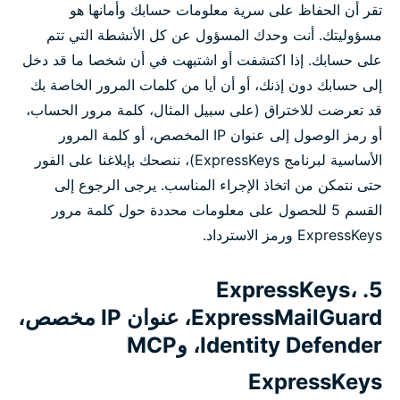
تقر أن الحفاظ على سرية معلومات حسابك وأمانها هو
مسؤوليتك. أنت وحدك المسؤول عن كل الأنشطة التي تتم
على حسابك. إذا اكتشفت أو اشتبهت في أن شخصا ما قد دخل
إلى حسابك دون إذنك، أو أن أيا من كلمات المرور الخاصة بك
قد تعرضت للاختراق (على سبيل المثال، كلمة مرور الحساب،
أو رمز الوصول إلى عنوان IP المخصص، أو كلمة المرور
الأساسية لبرنامج ExpressKeys)، ننصحك بإبلاغنا على الفور
حتى نتمكن من اتخاذ الإجراء المناسب. يرجى الرجوع إلى
القسم 5 للحصول على معلومات محددة حول كلمة مرور
ExpressKeys ورمز الاسترداد.
5. ExpressKeys،
ExpressMailGuard، عنوان IP مخصص،
Identity Defender، وMCP
ExpressKeys