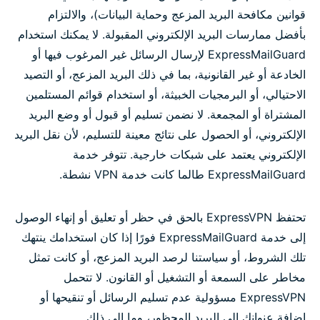
قوانين مكافحة البريد المزعج وحماية البيانات)، والالتزام
بأفضل ممارسات البريد الإلكتروني المقبولة. لا يمكنك استخدام
ExpressMailGuard لإرسال الرسائل غير المرغوب فيها أو
الخادعة أو غير القانونية، بما في ذلك البريد المزعج، أو التصيد
الاحتيالي، أو البرمجيات الخبيثة، أو استخدام قوائم المستلمين
المشتراة أو المجمعة. لا نضمن تسليم أو قبول أو وضع البريد
الإلكتروني، أو الحصول على نتائج معينة للتسليم، لأن نقل البريد
الإلكتروني يعتمد على شبكات خارجية. تتوفر خدمة
ExpressMailGuard طالما كانت خدمة VPN نشطة.
تحتفظ ExpressVPN بالحق في حظر أو تعليق أو إنهاء الوصول
إلى خدمة ExpressMailGuard فورًا إذا كان استخدامك ينتهك
تلك الشروط، أو سياستنا لرصد البريد المزعج، أو كانت تمثل
مخاطر على السمعة أو التشغيل أو القانون. لا تتحمل
ExpressVPN مسؤولية عدم تسليم الرسائل أو تنقيحها أو
إضافة عنوانك إلى البريد المحظور، وما إلى ذلك.