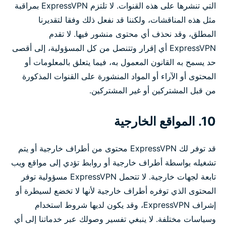
التي تنشرها على هذه القنوات. لا تلتزم ExpressVPN بمراقبة
مثل هذه المناقشات، ولكننا قد نفعل ذلك وفقا لتقديرنا
المطلق، وقد نحذف أي محتوى منشور فيها. لا تقدم
ExpressVPN أي إقرار وتتنصل من كل المسؤولية، إلى أقصى
حد يسمح به القانون المعمول به، فيما يتعلق بالمعلومات أو
المحتوى أو الآراء أو المواد المنشورة على القنوات المذكورة
من قبل المشتركين أو غير المشتركين.
10. المواقع الخارجية
قد توفر لك ExpressVPN محتوى من أطراف خارجية أو يتم
تشغيله بواسطة أطراف خارجية أو روابط تؤدي إلى مواقع ويب
تابعة لجهات خارجية. لا تتحمل ExpressVPN مسؤولية توفر
المحتوى الذي توفره أطراف خارجية لأنها لا تخضع لسيطرة أو
إشراف ExpressVPN، وقد يكون لديها شروط استخدام
وسياسات مختلفة. لا ينبغي تفسير وصولك عبر خدماتنا إلى أي