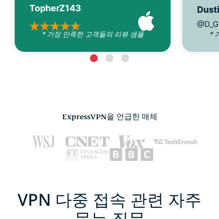
TopherZ143
Dusti
@D_G
* 가장 만족한 고객들의 리뷰 샘플
*
ExpressVPN을 언급한 매체
VPN 다중 접속 관련 자주
묻는 질문