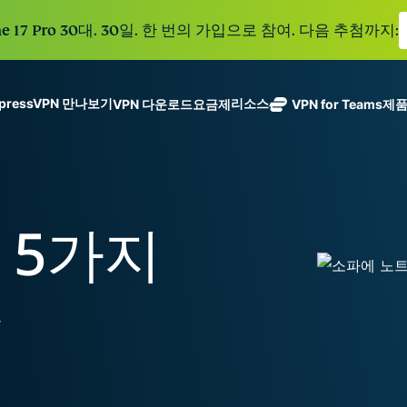
e 17 Pro 30대. 30일. 한 번의 가입으로 참여. 다음 추첨까지:
xpressVPN 만나보기
리소스
VPN 다운로드
요금제
VPN for Teams
제
ExpressVPN
ExpressMailGuard
113개 국가의
Get fast, secure
메일 수신함과 신원을
안전한 서버를
노로그 정책
Windows
VPN이란?
NEW
ing teams. Easy
보호하는 비공개 이메
갖춘 업계 최고
여러 기기에서 사용 가능
MacOS
입문자용 VPN
NEW
age, built to
일 릴레이 서비스입니
의 초고속 VPN
holiday.
안전하게 이용하는 온라인 서비스
Linux
VPN 사용 방법
NEW
다.
 5가지
입니다.
eSIM
모든 기능 살펴보기
VPN 암호화 정보
ExpressAI
150개 이
컨피덴셜 컴퓨
지역에서 
ExpressKeys
팅으로 구동되
가능한 무
안전한 비밀번
하나의 구독으로 종합적
어 프라이버시
요
eSIM.
호 관리와 다중
세요. 완벽한 작동으로
중심 인공 지
인증 등을 제공
능을 선사하는
합니다.
모든 제품 보기
최초의 소비자
용 AI입니다.