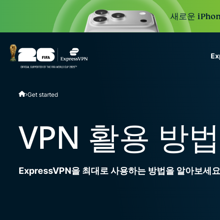
새로운 iPhon
E
ExpressVPN for Teams
Get started
VPN protection for grow
to deploy, simple to man
scale.
VPN 활용 방법
ExpressVPN을 최대로 사용하는 방법을 알아보세