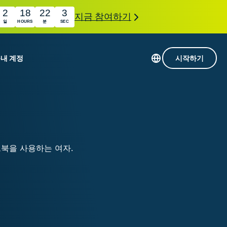
2
18
22
2
지금 참여하기
일
HOURS
분
SEC
품
내 계정
시작하기
113개 국가의 서버
Intego
초고속 VPN
com
Award-
게임용 VPN
winning
ExpressVPN 소개
macOS
상의
antivirus,
사용
firewall,
료
인 첨단 개인정보 보호 및 보안 도구를 이용해 보
system tools,
 더욱 탁월한 디지털 라이프를 선사합니다.
and more.