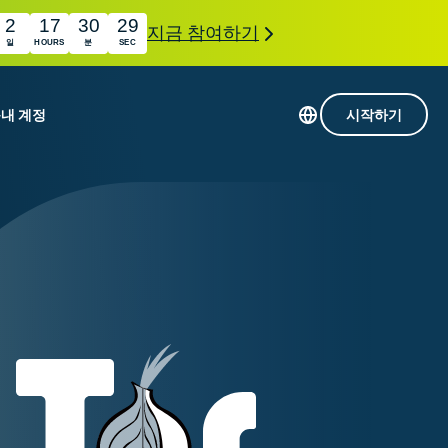
2
17
30
28
지금 참여하기
일
HOURS
분
SEC
품
내 계정
시작하기
113개 국가의 서버
Intego
초고속 VPN
com
Award-
게임용 VPN
winning
ExpressVPN 소개
macOS
상의
antivirus,
사용
firewall,
료
인 첨단 개인정보 보호 및 보안 도구를 이용해 보
system tools,
 더욱 탁월한 디지털 라이프를 선사합니다.
and more.