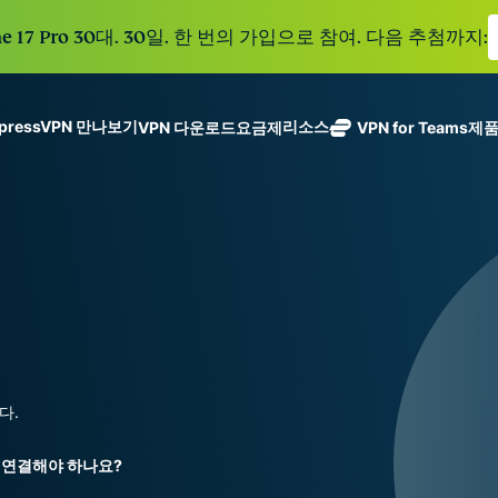
e 17 Pro 30대. 30일. 한 번의 가입으로 참여. 다음 추첨까지:
xpressVPN 만나보기
리소스
VPN 다운로드
요금제
VPN for Teams
제
ExpressVPN
ExpressMailGuard
113개 국가의
Get fast, secure
메일 수신함과 신원을
안전한 서버를
노로그 정책
Windows
VPN이란?
NEW
ing teams. Easy
보호하는 비공개 이메
갖춘 업계 최고
여러 기기에서 사용 가능
MacOS
입문자용 VPN
NEW
age, built to
일 릴레이 서비스입니
의 초고속 VPN
holiday.
안전하게 이용하는 온라인 서비스
Linux
VPN 사용 방법
NEW
다.
입니다.
eSIM
모든 기능 살펴보기
VPN 암호화 정보
ExpressAI
150개 이
컨피덴셜 컴퓨
지역에서 
ExpressKeys
팅으로 구동되
가능한 무
안전한 비밀번
하나의 구독으로 종합적
어 프라이버시
eSIM.
호 관리와 다중
세요. 완벽한 작동으로
중심 인공 지
다.
인증 등을 제공
능을 선사하는
합니다.
모든 제품 보기
최초의 소비자
에 연결해야 하나요?
용 AI입니다.