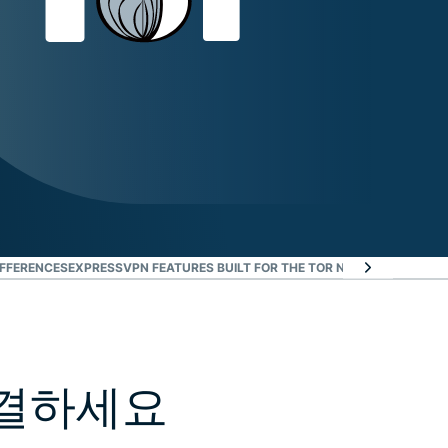
IFFERENCES
EXPRESSVPN FEATURES BUILT FOR THE TOR NETWORK
TROUBL
연결하세요