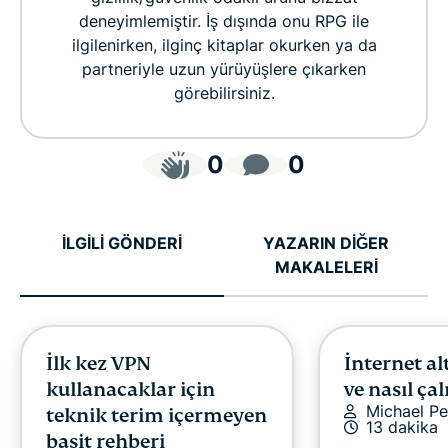
deneyimlemiştir. İş dışında onu RPG ile
ilgilenirken, ilginç kitaplar okurken ya da
partneriyle uzun yürüyüşlere çıkarken
görebilirsiniz.
0
0
İLGİLİ GÖNDERİ
YAZARIN DİĞER
MAKALELERİ
İlk kez VPN
İnternet al
kullanacaklar için
ve nasıl çal
Michael Pe
teknik terim içermeyen
13 dakika
basit rehberi