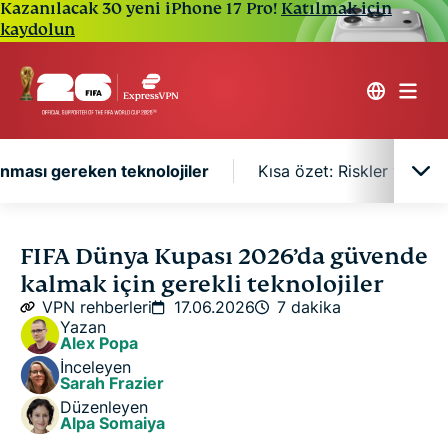
Kazanılacak 30 yeni iPhone 17 Pro!
Katılmak için
kaydolun
ınması gereken teknolojiler
Kısa özet: Riskler ve ko
FIFA Dünya Kupası 2026 için taşınması gereken
FIFA Dünya Kupası 2026’da güvende
teknolojiler
kalmak için gerekli teknolojiler
VPN rehberleri
17.06.2026
7 dakika
Kısa özet: Riskler ve korunma yöntemleri
Yazan
Alex Popa
İnceleyen
SSS
Sarah Frazier
Düzenleyen
Alpa Somaiya