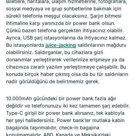
Biletlere, haritalara, ulaşım hizmetlerine, fotoğraflara,
sosyal medyaya ve grup sohbetlerine bakmak için
sürekli telefonla meşgul olacaksınız. Şarjın bitmesi
ihtimaline karşı yanınızda bir power bank olsun.
Çünkü bazen telefona gerçekten ihtiyacınız olabilir.
Ayrıca, USB şarj istasyonlarına da ihtiyacınız kalmaz.
Bu istasyonlarda
juice-jacking
saldırılarının mağduru
olabilirsiniz. Saldırganlar, bu cihazlara gizli
donanımlar yerleştirerek verilerinize erişmeye ya da
cihazınıza zararlı yazılım yerleştirmeye çalışabilir. Bu
konuda birçok haber çıkmış olsa da bu tür saldırıların
nadir görüldüğünü de belirtmemiz gerek.
10.000mAh gücündeki bir power bank fazla ağır
değildir ve telefonunuzu iki kez tamamen şarj edebilir.
Type-C girişli bir power bank alırsanız, tek kabloyla
her şeyi halledersiniz. Power bank’ler mutlaka kabin
bagajında taşınmalıdır, check-in bagajına
konulmamalıdır. ABD, Kanada ve Meksika’daki