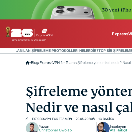
30 yeni iPhon
ExpressVP
ExpressVPN for Teams
YGIN KULLANILAN ŞIFRELEME PROTOKOLLERI NELERDIR?
TCP BIR ŞIFRELE
VPN protection for grow
Blog
ExpressVPN for Teams
Şifreleme yöntemleri nedir? Nasıl 
to deploy, simple to man
scale.
Şifreleme yöntem
Nedir ve nasıl çal
EXPRESSVPN FOR TEAMS
20.05.2026
13 DAKIKA
Yazan
İnceleyen
Christopher Owolabi
Ata Hakçıl