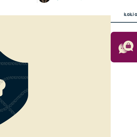
Identity
Defender
İLGİLİ
Kimlik
koruması,
kimlik takibi
ve veri
kaldırma
araçlarından
oluşan
kapsamlı
paket