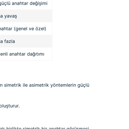
güçlü anahtar değişimi
a yavaş
nahtar (genel ve özel)
a fazla
enli anahtar dağıtımı
in simetrik ile asimetrik yöntemlerin güçlü
oluşturur.
ak birlikte simetrik bir anahtar görüşmesi