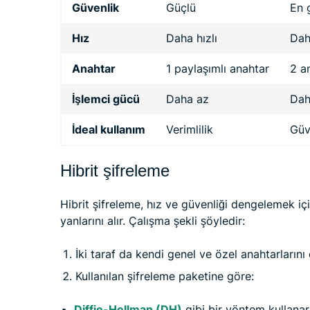
Güvenlik
Güçlü
En 
Hız
Daha hızlı
Dah
Anahtar
1 paylaşımlı anahtar
2 a
İşlemci gücü
Daha az
Dah
İdeal kullanım
Verimlilik
Güv
Hibrit şifreleme
Hibrit şifreleme, hız ve güvenliği dengelemek iç
yanlarını alır. Çalışma şekli şöyledir:
İki taraf da kendi genel ve özel anahtarlarını 
Kullanılan şifreleme paketine göre:
Diffie-Hellman (DH)
gibi bir yöntem kullanar