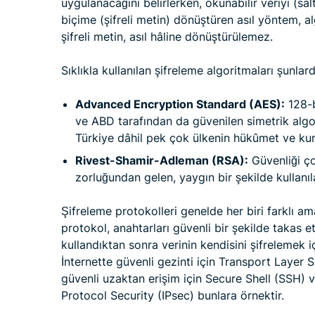
uygulanacağını belirlerken, okunabilir veriyi (sa
biçime (şifreli metin) dönüştüren asıl yöntem, 
şifreli metin, asıl hâline dönüştürülemez.
Sıklıkla kullanılan şifreleme algoritmaları şunlard
Advanced Encryption Standard (AES):
128-b
ve ABD tarafından da güvenilen simetrik algor
Türkiye dâhil pek çok ülkenin hükûmet ve kurum
Rivest-Shamir-Adleman (RSA):
Güvenliği ço
zorluğundan gelen, yaygın bir şekilde kullanıl
Şifreleme protokolleri genelde her biri farklı ama
protokol, anahtarları güvenli bir şekilde takas e
kullandıktan sonra verinin kendisini şifrelemek i
İnternette güvenli gezinti için Transport Layer 
güvenli uzaktan erişim için Secure Shell (SSH) ve ş
Protocol Security (IPsec) bunlara örnektir.