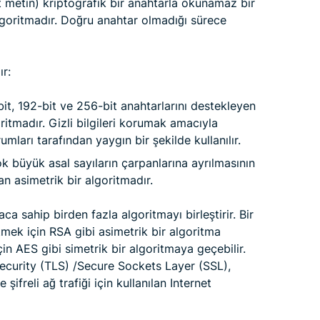
lt metin) kriptografik bir anahtarla okunamaz bir
algoritmadır. Doğru anahtar olmadığı sürece
ır:
it, 192-bit ve 256-bit anahtarlarını destekleyen
itmadır. Gizli bilgileri korumak amacıyla
ları tarafından yaygın bir şekilde kullanılır.
k büyük asal sayıların çarpanlarına ayrılmasının
an asimetrik bir algoritmadır.
ca sahip birden fazla algoritmayı birleştirir. Bir
tmek için RSA gibi asimetrik bir algoritma
çin AES gibi simetrik bir algoritmaya geçebilir.
Security (TLS) /Secure Sockets Layer (SSL),
ifreli ağ trafiği için kullanılan Internet