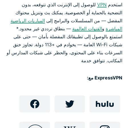
الأدلة الإرشادية
استخدم
VPN
للوصول إلى الإنترنت الذي تتوقعه، بدون
التضحية بالحماية أو الخصوصية. يمكنك بث وتنزيل محتواك
الأسئلة الشائعة: VPN لمشاهدة الفيديوهات
المفضل — من المسلسلات والبرامج إلى
المباريات الرياضية
المباشرة
و
القنوات العالمية
— بنطاق ترددي غير محدود.*
استمتع بالوصول إلى تطبيقاتك المفضلة بأمان — حتى على
طريقة الحصول على VPN
شبكات Wi-Fi العامة — بخوادم في +113 دولة. تجاوز خنق
السرعات بناء على المحتوى، والحظر على شبكات المدارس أو
استمتع بخدمات البث مع ExpressVPN
المكاتب. تتوافق خدمة
لماذا ExpressVPN هو الأفضل؟
ExpressVPN مع:
احصل على ExpressVPN اليوم لمزيد من الحرية على
الإنترنت