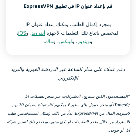
قم بإعداد عنوان IP في تطبيق ExpressVPN
بمجرد إكمال الطلب، يمكنك إعداد عنوان IP
المخصص باتباع تلك التعليمات لأجهزة
أندرويد
، و
iOS
،
و
ويندوز
، و
لينكس
، و
ماك
.
دعم عملاء على مدار الساعة عبر الدردشة الفورية والبريد
الإلكتروني
*المستخدمون الذين يشترون الاشتراكات عبر متجر تطبيقات ابل
(iTunes9 أو متجر جوجل بلاي ستور لا يمكنهم الاستمتاع بضمان 30 يوم
لاسترداد المال من ExpressVPN. بدلًا من ذلك، بإمكان المستخدمين طلب
الاسترداد من خلال متجر التطبيقات او بلاي ستور، ويخضع ذلك لتقدير شركة
أبل أو جوجل.