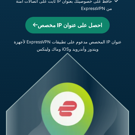
حافظ على خصوصيتك بعنوان IP ثابت على اتصالات آمنة
من ExpressVPN
احصل على عنوان IP مخصص
عنوان IP المخصص مدعوم على تطبيقات ExpressVPN لأجهزة
ويندوز وأندرويد وiOS وماك ولينكس