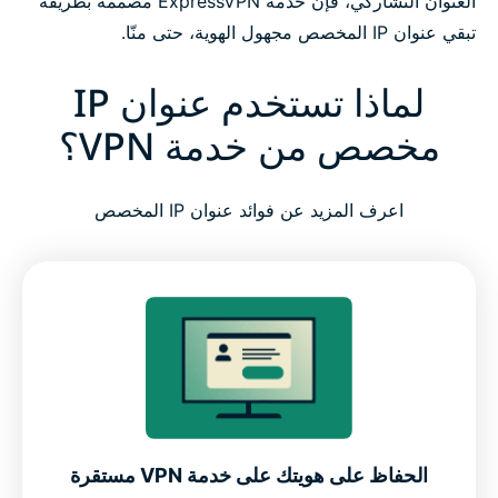
العنوان التشاركي، فإن خدمة ExpressVPN مصممة بطريقة
تبقي عنوان IP المخصص مجهول الهوية، حتى منّا.
كيف تعزز ExpressVPN الثقة والمصداقية
لماذا تستخدم عنوان IP
ماذا يقول الناس عن خدمة ExpressVPN
مخصص من خدمة VPN؟
الأسئلة الشائعة: عن خدمات VPN بعناوين IP مخصصة
اعرف المزيد عن فوائد عنوان IP المخصص
جرب ExpressVPN باستخدام عنوان IP مخصص، بدون
مخاطر
لماذا يجدر بك التفكير في عنوان IP المخصص عندما يكون
من ExpressVPN؟
الحفاظ على هويتك على خدمة VPN مستقرة