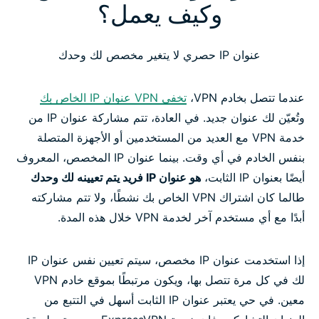
وكيف يعمل؟
لماذا تستخدم عنوان IP مخصص من خدمة VPN؟
عنوان IP حصري لا يتغير مخصص لك وحدك
مواقع عناوين IP المخصصة من ExpressVPN
عندما تتصل بخادم VPN،
تخفي VPN عنوان IP الخاص بك
كيف تحصل على عنوان IP مخصص من ExpressVPN
وتُعيّن لك عنوان جديد. في العادة، تتم مشاركة عنوان IP من
خدمة VPN مع العديد من المستخدمين أو الأجهزة المتصلة
كيف يحافظ عنوان IP المخصص من ExpressVPN على
بنفس الخادم في أي وقت. بينما عنوان IP المخصص، المعروف
خصوصيتك
أيضًا بعنوان IP الثابت،
هو عنوان IP فريد يتم تعيينه لك وحدك
طالما كان اشتراك VPN الخاص بك نشطًا، ولا تتم مشاركته
أبدًا مع أي مستخدم آخر لخدمة VPN خلال هذه المدة.
التوافق مع الأجهزة والمنصات
إذا استخدمت عنوان IP مخصص، سيتم تعيين نفس عنوان IP
كيفية إعداد عنوان IP المخصص لويندوز وماك ولينكس
لك في كل مرة تتصل بها، ويكون مرتبطًا بموقع خادم VPN
معين. في حي يعتبر عنوان IP الثابت أسهل في التتبع من
هل عنوان IP المخصص مناسب لك؟