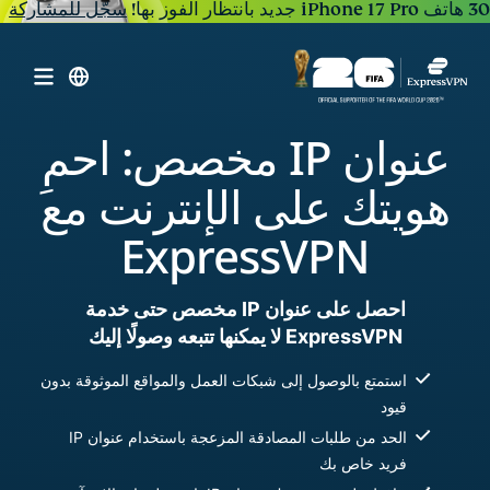
30 هاتف iPhone 17 Pro جديد بانتظار الفوز بها!
سجّل للمشاركة
عنوان IP مخصص: احمِ
هويتك على الإنترنت مع
ExpressVPN
احصل على عنوان IP مخصص حتى خدمة
ExpressVPN لا يمكنها تتبعه وصولًا إليك
استمتع بالوصول إلى شبكات العمل والمواقع الموثوقة بدون
قيود
الحد من طلبات المصادقة المزعجة باستخدام عنوان IP
فريد خاص بك