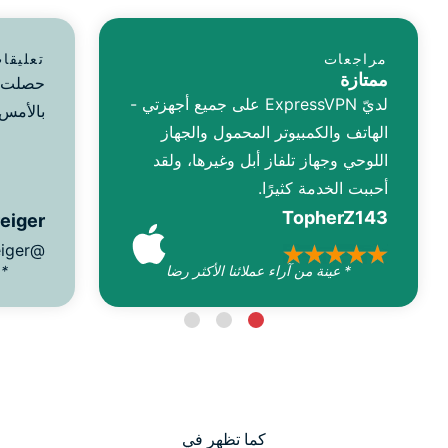
مراجعات
تعليقا
ممتازة
لديّ ExpressVPN على جميع أجهزتي -
بالأمس.
الهاتف والكمبيوتر المحمول والجهاز
اللوحي وجهاز تلفاز أبل وغيرها، ولقد
أحببت الخدمة كثيرًا.
TopherZ143
reiger
@D_Geiger
* عينة من آراء عملائنا الأكثر رضا
* 
كما تظهر في