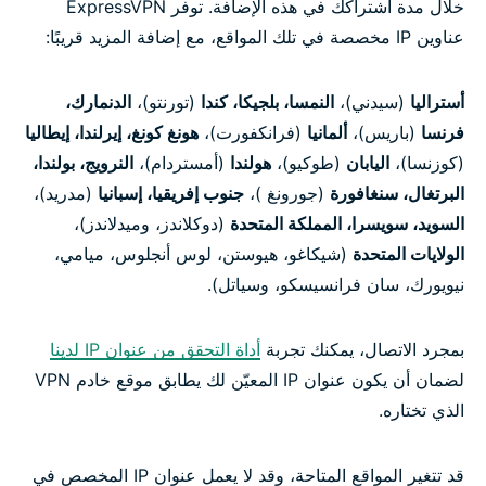
خلال مدة اشتراكك في هذه الإضافة. توفر ExpressVPN
عناوين IP مخصصة في تلك المواقع، مع إضافة المزيد قريبًا:
أستراليا
(سيدني)،
النمسا، بلجيكا، كندا
(تورنتو)،
الدنمارك،
فرنسا
(باريس)،
ألمانيا
(فرانكفورت)،
هونغ كونغ، إيرلندا، إيطاليا
(كوزنسا)،
اليابان
(طوكيو)،
هولندا
(أمستردام)،
النرويج، بولندا،
البرتغال، سنغافورة
(جورونغ )،
جنوب إفريقيا، إسبانيا
(مدريد)،
السويد، سويسرا، المملكة المتحدة
(دوكلاندز، وميدلاندز)،
الولايات المتحدة
(شيكاغو، هيوستن، لوس أنجلوس، ميامي،
نيويورك، سان فرانسيسكو، وسياتل).
بمجرد الاتصال، يمكنك تجربة
أداة التحقق من عنوان IP لدينا
لضمان أن يكون عنوان IP المعيّن لك يطابق موقع خادم VPN
الذي تختاره.
قد تتغير المواقع المتاحة، وقد لا يعمل عنوان IP المخصص في