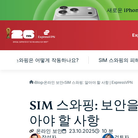
새로운 iPhon
E
ExpressVPN for Teams
SIM 스와핑은 어떻게 작동하나요?
SIM 스와핑의 피
VPN protection for grow
to deploy, simple to man
scale.
Blog
온라인 보안
SIM 스와핑: 알아야 할 사항 | ExpressVPN
SIM 스와핑: 보안
아야 할 사항
온라인 보안
23.10.2025
10 분
작성자
검토자