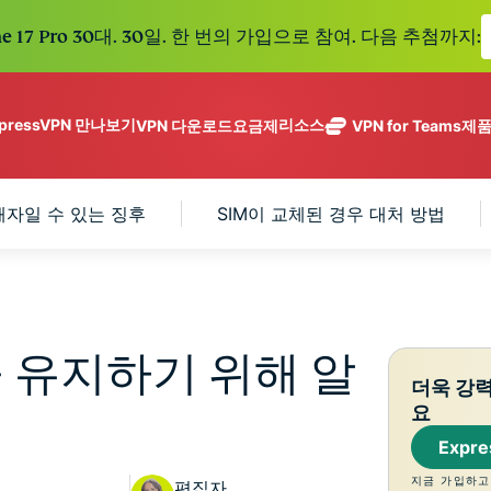
e 17 Pro 30대. 30일. 한 번의 가입으로 참여. 다음 추첨까지:
xpressVPN 만나보기
리소스
VPN 다운로드
요금제
VPN for Teams
제
ExpressVPN
ExpressMailGuard
113개 국가의
Get fast, secure
메일 수신함과 신원을
안전한 서버를
노로그 정책
Windows
VPN이란?
해자일 수 있는 징후
SIM이 교체된 경우 대처 방법
NEW
ing teams. Easy
보호하는 비공개 이메
갖춘 업계 최고
여러 기기에서 사용 가능
MacOS
입문자용 VPN
NEW
age, built to
일 릴레이 서비스입니
의 초고속 VPN
holiday.
안전하게 이용하는 온라인 서비스
Linux
VPN 사용 방법
NEW
다.
입니다.
eSIM
모든 기능 살펴보기
VPN 암호화 정보
ExpressAI
150개 이
컨피덴셜 컴퓨
지역에서 
ExpressKeys
팅으로 구동되
가능한 무
을 유지하기 위해 알
안전한 비밀번
하나의 구독으로 종합적
어 프라이버시
eSIM.
더욱 강
호 관리와 다중
세요. 완벽한 작동으로
중심 인공 지
요
인증 등을 제공
능을 선사하는
합니다.
Expr
모든 제품 보기
최초의 소비자
용 AI입니다.
지금 가입하고
편집자